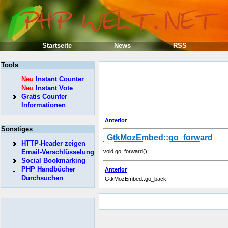
Startseite
News
RSS
Tools
Neu
Instant Counter
Neu
Instant Vote
Gratis Counter
Informationen
Anterior
Sonstiges
GtkMozEmbed::go_forward
HTTP-Header zeigen
Email-Verschlüsselung
void go_forward();
Social Bookmarking
PHP Handbücher
Anterior
Durchsuchen
GtkMozEmbed::go_back