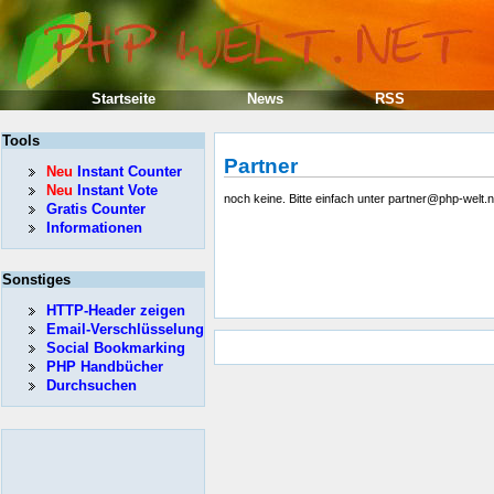
Startseite
News
RSS
Tools
Partner
Neu
Instant Counter
Neu
Instant Vote
noch keine. Bitte einfach unter partner@php-welt.
Gratis Counter
Informationen
Sonstiges
HTTP-Header zeigen
Email-Verschlüsselung
Social Bookmarking
PHP Handbücher
Durchsuchen