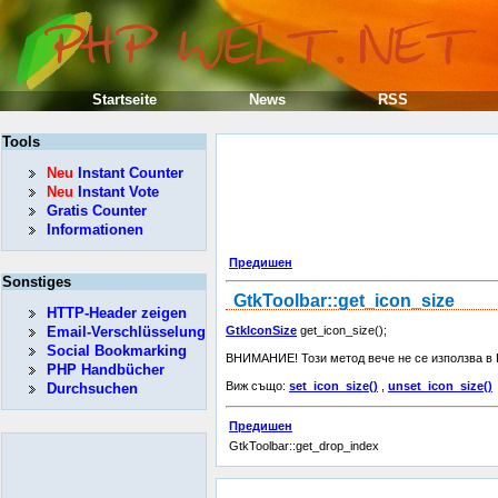
Startseite
News
RSS
Tools
Neu
Instant Counter
Neu
Instant Vote
Gratis Counter
Informationen
Предишен
Sonstiges
GtkToolbar::get_icon_size
HTTP-Header zeigen
Email-Verschlüsselung
GtkIconSize
get_icon_size();
Social Bookmarking
ВНИМАНИЕ! Този метод вече не се използва в 
PHP Handbücher
Виж също:
set_icon_size()
,
unset_icon_size()
Durchsuchen
Предишен
GtkToolbar::get_drop_index