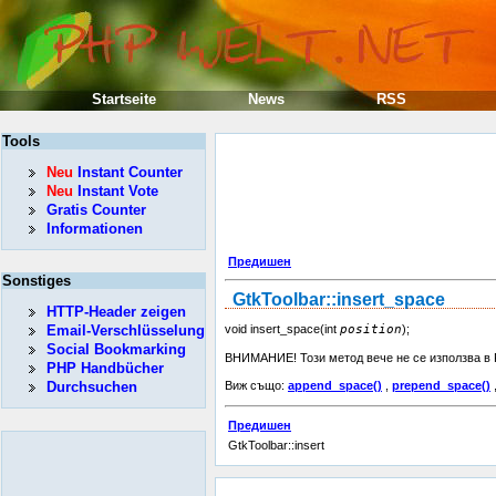
Startseite
News
RSS
Tools
Neu
Instant Counter
Neu
Instant Vote
Gratis Counter
Informationen
Предишен
Sonstiges
GtkToolbar::insert_space
HTTP-Header zeigen
Email-Verschlüsselung
void insert_space(int
position
);
Social Bookmarking
ВНИМАНИЕ! Този метод вече не се използва в 
PHP Handbücher
Durchsuchen
Виж също:
append_space()
,
prepend_space()
Предишен
GtkToolbar::insert