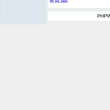
fdf_get_value
PHPW