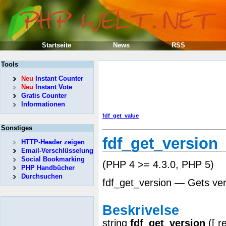
Startseite
News
RSS
Tools
Neu
Instant Counter
Neu
Instant Vote
Gratis Counter
Informationen
fdf_get_value
Sonstiges
fdf_get_version
HTTP-Header zeigen
Email-Verschlüsselung
Social Bookmarking
(PHP 4 >= 4.3.0, PHP 5)
PHP Handbücher
Durchsuchen
fdf_get_version — Gets ver
Beskrivelse
string
fdf_get_version
([
r