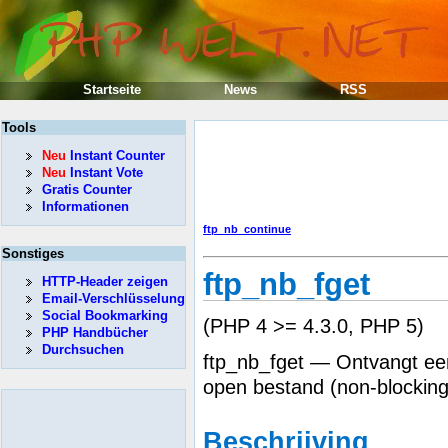
Startseite
News
RSS
Tools
Neu
Instant Counter
Neu
Instant Vote
Gratis Counter
Informationen
ftp_nb_continue
Sonstiges
ftp_nb_fget
HTTP-Header zeigen
Email-Verschlüsselung
Social Bookmarking
(PHP 4 >= 4.3.0, PHP 5)
PHP Handbücher
Durchsuchen
ftp_nb_fget — Ontvangt een
open bestand (non-blocking
Beschrijving