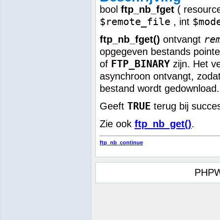
bool
ftp_nb_fget
(
resourc
$remote_file
$mod
,
int
re
ftp_nb_fget()
ontvangt
opgegeven bestands point
FTP_BINARY
of
zijn. Het v
asynchroon ontvangt, zodat
bestand wordt gedownload.
TRUE
Geeft
terug bij succe
Zie ook
ftp_nb_get()
.
ftp_nb_continue
PHPW