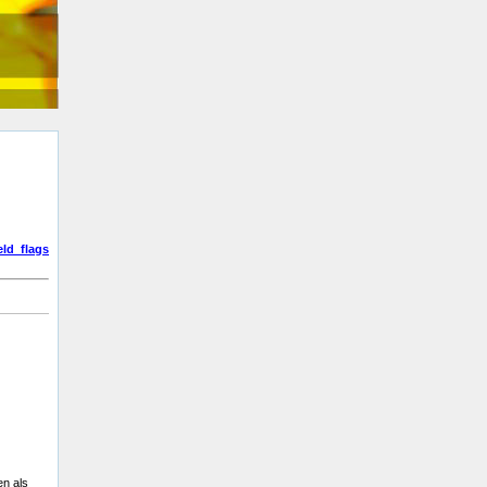
eld_flags
en als