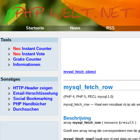
Startseite
News
RSS
Tools
Neu
Instant Counter
Neu
Instant Vote
Gratis Counter
Informationen
mysql_fetch_object
Sonstiges
mysql_fetch_row
HTTP-Header zeigen
Email-Verschlüsselung
(PHP 4, PHP 5, PECL mysql:1.0)
Social Bookmarking
PHP Handbücher
mysql_fetch_row — Haal een resultaat rij op als
Durchsuchen
Beschrijving
array
mysql_fetch_row
(
resource
$result
)
Geeft een array terug die correspondeert met de ge
mysql_fetch_row()
haalt een rij met data op van 