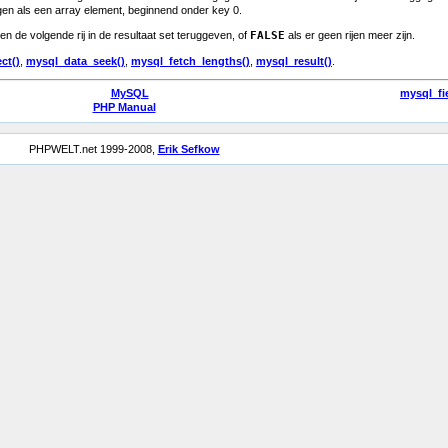
agen als een array element, beginnend onder key 0.
en de volgende rij in de resultaat set teruggeven, of
FALSE
als er geen rijen meer zijn.
ct()
,
mysql_data_seek()
,
mysql_fetch_lengths()
,
mysql_result()
.
MySQL
mysql_fi
PHP Manual
PHPWELT.net 1999-2008,
Erik Sefkow