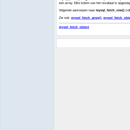
een array. Elke kolom van het resultaat is opgesl
Volgende aanroepen naar
mysql_fetch_row()
zull
Zie ook:
mysql_fetch_array()
,
mysql_fetch_obje
mysql_fetch_object