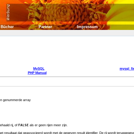
Bücher
Partner
Impressum
MySQL
mysql_fi
PHP Manual
 een genummerde array
haald rij, of
FALSE
als er geen rijen meer zijn.
het resultaat dat geassocieerd wordt met de gegeven result identifier. De rij wordt teruggegev