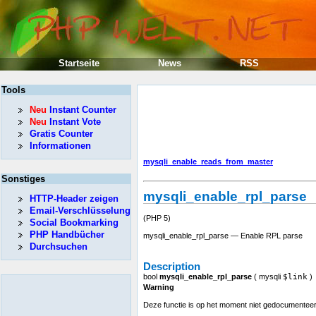
Startseite
News
RSS
Tools
Neu
Instant Counter
Neu
Instant Vote
Gratis Counter
Informationen
mysqli_enable_reads_from_master
Sonstiges
mysqli_enable_rpl_parse
HTTP-Header zeigen
Email-Verschlüsselung
(PHP 5)
Social Bookmarking
PHP Handbücher
mysqli_enable_rpl_parse — Enable RPL parse
Durchsuchen
Description
bool
mysqli_enable_rpl_parse
(
mysqli
$link
)
Warning
Deze functie is op het moment niet gedocumenteerd