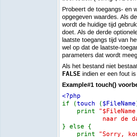
Probeert de toegangs- en wi
opgegeven waardes. Als de
wordt de huidige tijd gebru
doet. Als de derde optionel
laatste toegangs tijd van h
wel op dat de laatste-toegan
parameters dat wordt mee
Als het bestand niet bestaa
FALSE
indien er een fout i
Example#1
touch()
voorb
<?php
if (
touch
(
$FileName
print
"$FileName
naar de datum 
} else {
print
"Sorry, ko