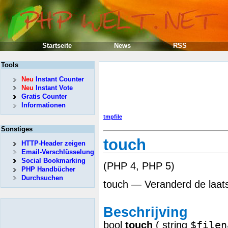
Startseite
News
RSS
Tools
Neu
Instant Counter
Neu
Instant Vote
Gratis Counter
Informationen
tmpfile
Sonstiges
touch
HTTP-Header zeigen
Email-Verschlüsselung
Social Bookmarking
(PHP 4, PHP 5)
PHP Handbücher
Durchsuchen
touch — Veranderd de laatst
Beschrijving
$filen
bool
touch
(
string