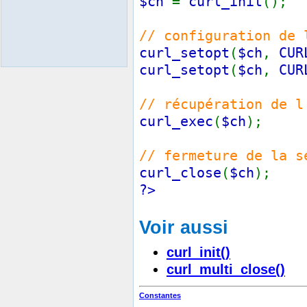
$ch
=
curl_init
();
// configuration de 
curl_setopt
(
$ch
,
CUR
curl_setopt
(
$ch
,
CUR
// récupération de l
curl_exec
(
$ch
);
// fermeture de la s
curl_close
(
$ch
);
?>
Voir aussi
curl_init()
curl_multi_close()
Constantes