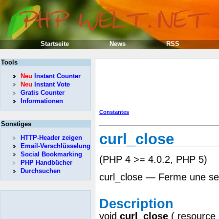
Startseite
News
RSS
Tools
Neu
Instant Counter
Neu
Instant Vote
Gratis Counter
Informationen
Constantes
Sonstiges
curl_close
HTTP-Header zeigen
Email-Verschlüsselung
Social Bookmarking
(PHP 4 >= 4.0.2, PHP 5)
PHP Handbücher
Durchsuchen
curl_close — Ferme une s
Description
void
curl_close
(
resource