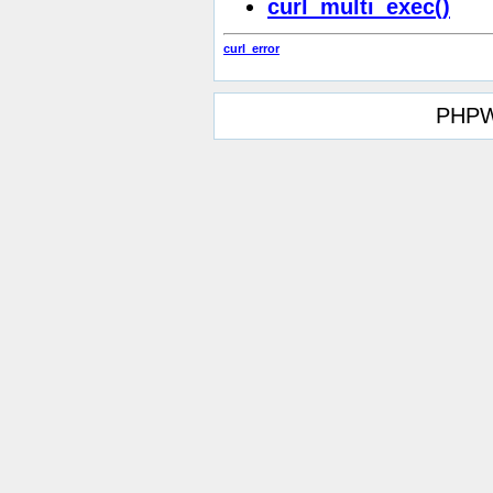
curl_multi_exec()
curl_error
PHPW