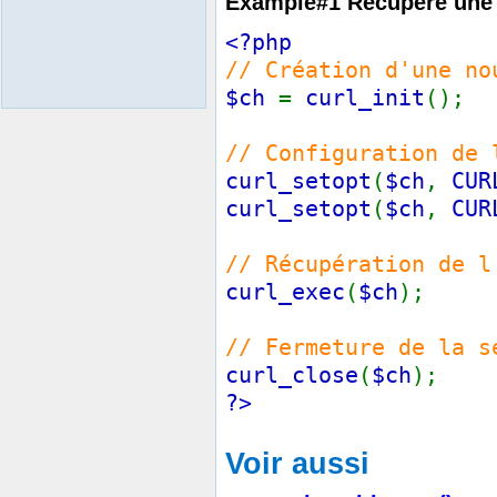
Example#1 Récupère une
<?php
// Création d'une no
$ch
=
curl_init
();
// Configuration de 
curl_setopt
(
$ch
,
CUR
curl_setopt
(
$ch
,
CUR
// Récupération de l
curl_exec
(
$ch
);
// Fermeture de la s
curl_close
(
$ch
);
?>
Voir aussi