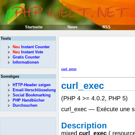
Startseite
News
RSS
Tools
Neu
Instant Counter
Neu
Instant Vote
Gratis Counter
Informationen
curl_error
Sonstiges
curl_exec
HTTP-Header zeigen
Email-Verschlüsselung
Social Bookmarking
(PHP 4 >= 4.0.2, PHP 5)
PHP Handbücher
Durchsuchen
curl_exec — Exécute une 
Description
mixed
curl_exec
(
resourc