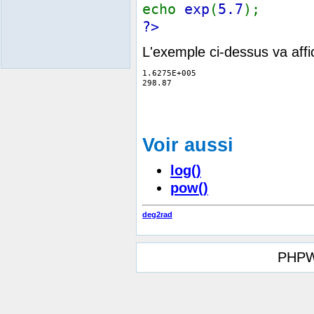
echo
exp
(
5.7
);
?>
L'exemple ci-dessus va affi
1.6275E+005

Voir aussi
log()
pow()
deg2rad
PHPW