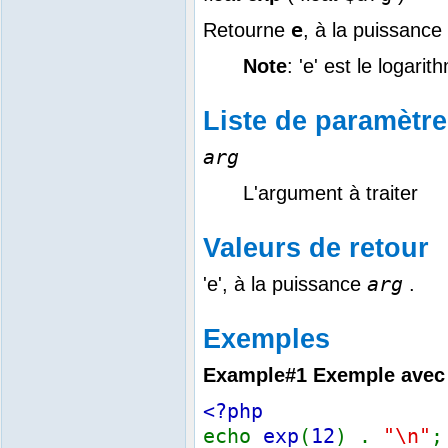
e
Retourne
, à la puissance
Note
: 'e' est le logar
Liste de paramètr
arg
L'argument à traiter
Valeurs de retour
arg
'e', à la puissance
.
Exemples
Example#1 Exemple ave
<?php
echo
exp
(
12
) .
"\n"
;