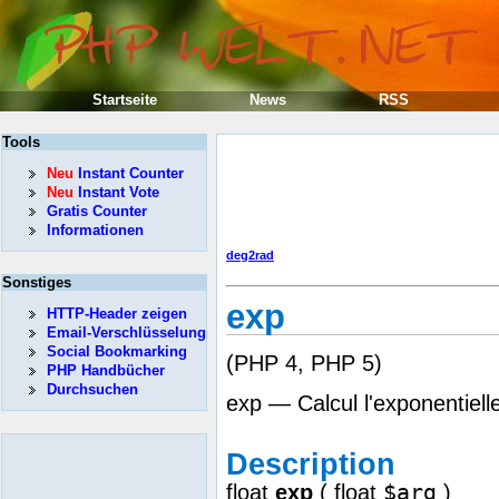
Startseite
News
RSS
Tools
Neu
Instant Counter
Neu
Instant Vote
Gratis Counter
Informationen
deg2rad
Sonstiges
exp
HTTP-Header zeigen
Email-Verschlüsselung
Social Bookmarking
(PHP 4, PHP 5)
PHP Handbücher
Durchsuchen
exp — Calcul l'exponentiell
Description
$arg
float
exp
(
float
)