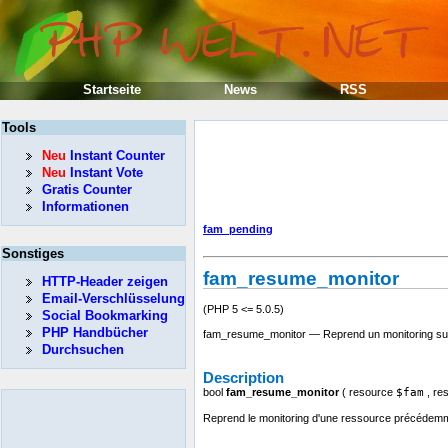
Startseite
News
RSS
Tools
Neu
Instant Counter
Neu
Instant Vote
Gratis Counter
Informationen
fam_pending
Sonstiges
fam_resume_monitor
HTTP-Header zeigen
Email-Verschlüsselung
(PHP 5 <= 5.0.5)
Social Bookmarking
PHP Handbücher
fam_resume_monitor — Reprend un monitoring s
Durchsuchen
Description
bool
fam_resume_monitor
(
resource
$fam
,
re
Reprend le monitoring d'une ressource précéde