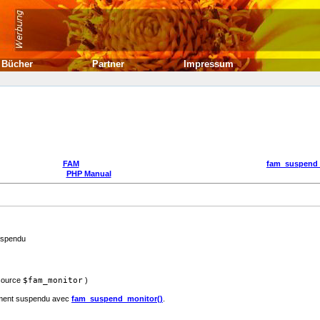
Bücher
Partner
Impressum
FAM
fam_suspend
PHP Manual
uspendu
source
$fam_monitor
)
mment suspendu avec
fam_suspend_monitor()
.