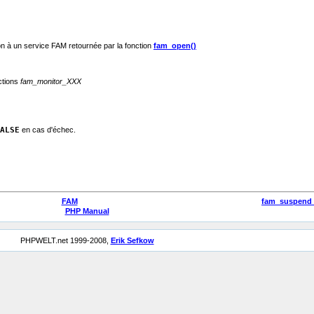
 à un service FAM retournée par la fonction
fam_open()
ctions
fam_monitor_XXX
ALSE
en cas d'échec.
FAM
fam_suspend
PHP Manual
PHPWELT.net 1999-2008,
Erik Sefkow