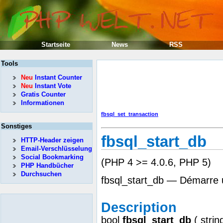
Startseite
News
RSS
Tools
Neu
Instant Counter
Neu
Instant Vote
Gratis Counter
Informationen
fbsql_set_transaction
Sonstiges
fbsql_start_db
HTTP-Header zeigen
Email-Verschlüsselung
Social Bookmarking
(PHP 4 >= 4.0.6, PHP 5)
PHP Handbücher
Durchsuchen
fbsql_start_db — Démarre
Description
bool
fbsql_start_db
(
strin