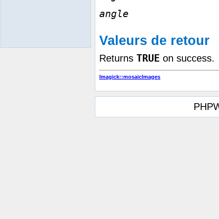
angle
Valeurs de retour
TRUE
Returns
on success.
Imagick::mosaicImages
PHPW