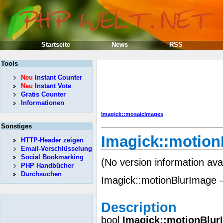
Startseite
News
RSS
Tools
Neu
Instant Counter
Neu
Instant Vote
Gratis Counter
Informationen
Imagick::mosaicImages
Sonstiges
Imagick::motion
HTTP-Header zeigen
Email-Verschlüsselung
Social Bookmarking
(No version information ava
PHP Handbücher
Durchsuchen
Imagick::motionBlurImage 
Description
bool
Imagick::motionBlur