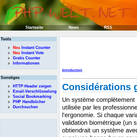
Startseite
News
RSS
Tools
Neu
Instant Counter
Neu
Instant Vote
Gratis Counter
Informationen
Introduction
Sonstiges
Considérations 
HTTP-Header zeigen
Email-Verschlüsselung
Social Bookmarking
Un système complètement sû
PHP Handbücher
utilisée par les professionne
Durchsuchen
l'ergonomie. Si chaque vari
validation biométrique (un s
obtiendrait un système avec