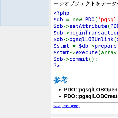
ージオブジェクトをデータ
<?php
$db
= new
PDO
(
'pgsql
$db
->
setAttribute
(
PD
$db
->
beginTransactio
$db
->
pgsqlLOBUnlink
(
$stmt
=
$db
->
prepare
$stmt
->
execute
(array
$db
->
commit
();
?>
参考
PDO::pgsqlLOBOpen
PDO::pgsqlLOBCreat
PostgreSQL (PDO)