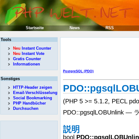
Startseite
News
RSS
Tools
Neu
Instant Counter
Neu
Instant Vote
Gratis Counter
Informationen
PostgreSQL (PDO)
Sonstiges
PDO::pgsqlLOBU
HTTP-Header zeigen
Email-Verschlüsselung
Social Bookmarking
(PHP 5 >= 5.1.2, PECL pdo_
PHP Handbücher
Durchsuchen
PDO::pgsqlLOBUnli
説明
bool
PDO::pgsqlLOBUnlin