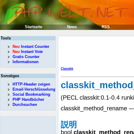
Startseite
News
RSS
Tools
Neu
Instant Counter
Neu
Instant Vote
Gratis Counter
Informationen
Classkit
Sonstiges
classkit_metho
HTTP-Header zeigen
Email-Verschlüsselung
Social Bookmarking
(PECL classkit:0.1-0.4 runki
PHP Handbücher
Durchsuchen
classkit_method_r
説明
bool
classkit_method_re