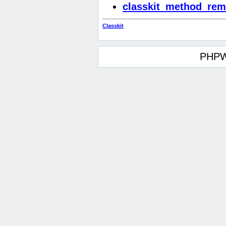
classkit_method_rem
Classkit
PHPW