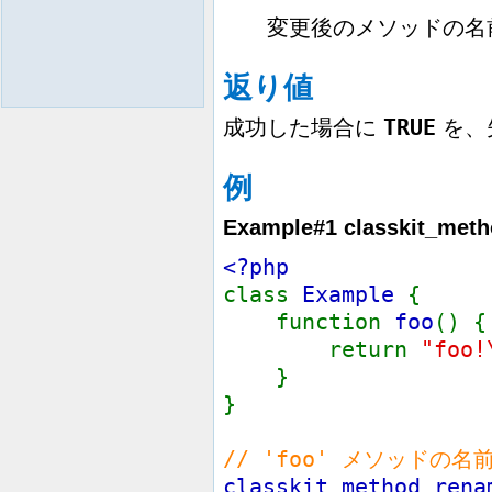
変更後のメソッドの名
返り値
TRUE
成功した場合に
を、
例
Example#1
classkit_met
<?php
class
Example
{
function
foo
() {
return
"foo!
}
}
// 'foo' メソッドの名
classkit_method_rena