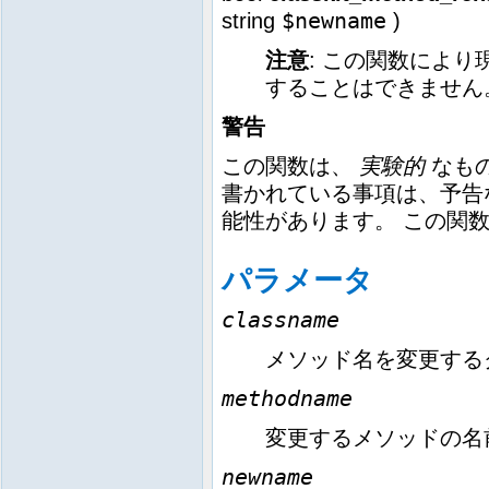
$newname
string
)
注意
:
この関数により現
することはできません
警告
この関数は、
実験的
なも
書かれている事項は、予告な
能性があります。 この関
パラメータ
classname
メソッド名を変更する
methodname
変更するメソッドの名
newname