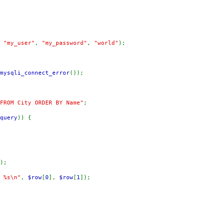
,
"my_user"
,
"my_password"
,
"world"
);
mysqli_connect_error
());
FROM City ORDER BY Name"
;
query
)) {
);
 %s\n"
,
$row
[
0
],
$row
[
1
]);