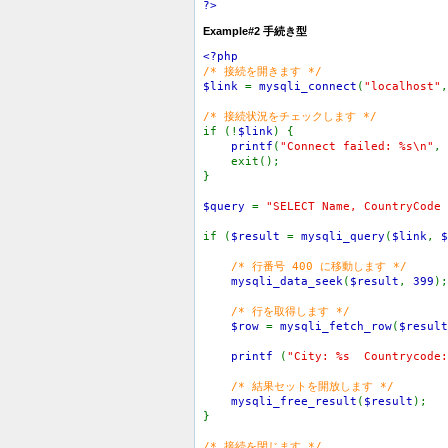
?>
Example#2 手続き型
<?php
/* 接続を開きます */
$link
=
mysqli_connect
(
"localhost"
/* 接続状況をチェックします */
if (!
$link
) {
printf
(
"Connect failed: %s\n"
,
exit();
}
$query
=
"SELECT Name, CountryCode 
if (
$result
=
mysqli_query
(
$link
,
$
/* 行番号 400 に移動します */
mysqli_data_seek
(
$result
,
399
);
/* 行を取得します */
$row
=
mysqli_fetch_row
(
$result
printf
(
"City: %s Countrycode:
/* 結果セットを開放します */
mysqli_free_result
(
$result
);
}
/* 接続を閉じます */