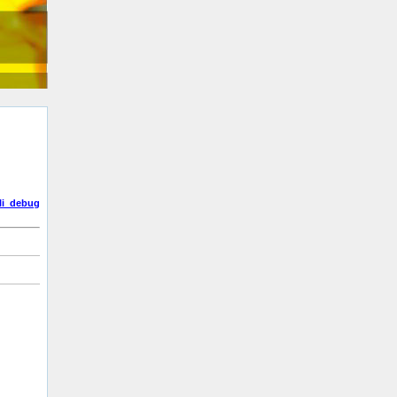
li_debug