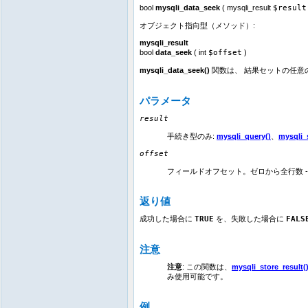
bool
mysqli_data_seek
(
mysqli_result
$result
オブジェクト指向型（メソッド）:
mysqli_result
bool
data_seek
(
int
$offset
)
mysqli_data_seek()
関数は、 結果セットの任意
パラメータ
result
手続き型のみ:
mysqli_query()
、
mysqli_s
offset
フィールドオフセット。ゼロから全行数 - 1
返り値
成功した場合に
TRUE
を、失敗した場合に
FALS
注意
注意
: この関数は、
mysqli_store_result(
み使用可能です。
例