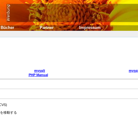
Bücher
Partner
Impressum
mysqli
mysq
PHP Manual
 CVS)
インタを移動する