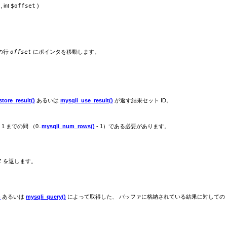
,
int
$offset
)
の行
offset
にポインタを移動します。
tore_result()
あるいは
mysqli_use_result()
が返す結果セット ID。
 までの間 （0..
mysqli_num_rows()
- 1）である必要があります。
E
を返します。
)
あるいは
mysqli_query()
によって取得した、 バッファに格納されている結果に対しての