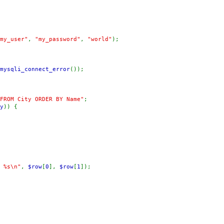
my_user"
,
"my_password"
,
"world"
);
mysqli_connect_error
());
FROM City ORDER BY Name"
;
y
)) {
 %s\n"
,
$row
[
0
],
$row
[
1
]);