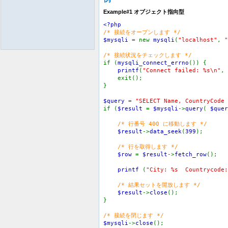
Example#1 オブジェクト指向型
<?php
/* 接続をオープンします */
$mysqli
= new
mysqli
(
"localhost"
,
"
/* 接続状況をチェックします */
if (
mysqli_connect_errno
()) {
printf
(
"Connect failed: %s\n"
,
exit();
}
$query
=
"SELECT Name, CountryCode 
if (
$result
=
$mysqli
->
query
(
$quer
/* 行番号 400 に移動します */
$result
->
data_seek
(
399
);
/* 行を取得します */
$row
=
$result
->
fetch_row
();
printf
(
"City: %s Countrycode:
/* 結果セットを開放します */
$result
->
close
();
}
/* 接続を閉じます */
$mysqli
->
close
();