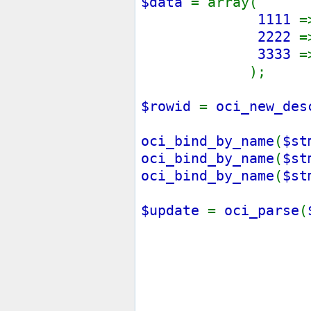
$data
= array(
1111
2222
3333
);
$rowid
=
oci_new_des
oci_bind_by_name
(
$st
oci_bind_by_name
(
$st
oci_bind_by_name
(
$st
$update
=
oci_parse
(
UPD
e
S
sal 
WHE