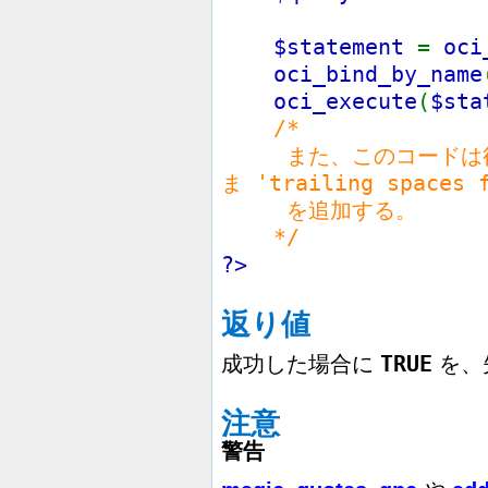
$statement
=
oci
oci_bind_by_name
oci_execute
(
$sta
/*
また、このコードは後
ま 'trailing spac
を追加する。
*/
?>
返り値
TRUE
成功した場合に
を、
注意
警告