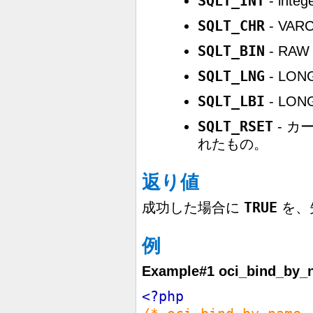
SQLT_INT
- integ
SQLT_CHR
- VAR
SQLT_BIN
- RA
SQLT_LNG
- LO
SQLT_LBI
- LO
SQLT_RSET
- カ
れたもの。
返り値
TRUE
成功した場合に
を、
例
Example#1
oci_bind_by_
<?php