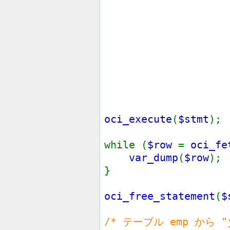
SEL
FR
e
WHE
em
I
(1111,
oci_execute
(
$stmt
);
while (
$row
=
oci_fe
var_dump
(
$row
);
}
oci_free_statement
(
$
/* テーブル emp から "