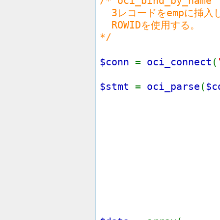
/* oci_bind_by_name
3レコードをempに挿入
ROWIDを使用する。
*/
$conn
=
oci_connect
(
$stmt
=
oci_parse
(
$c
INSERT
emp (e
VAL
(:emp
RETU
RO
IN
: