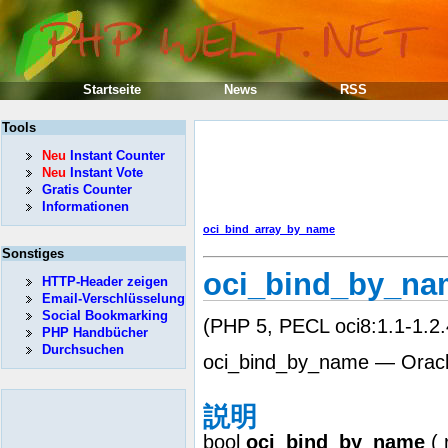
Startseite
News
RSS
Tools
Neu
Instant Counter
Neu
Instant Vote
Gratis Counter
Informationen
oci_bind_array_by_name
Sonstiges
oci_bind_by_na
HTTP-Header zeigen
Email-Verschlüsselung
Social Bookmarking
(PHP 5, PECL oci8:1.1-1.2.
PHP Handbücher
Durchsuchen
oci_bind_by_name 
説明
bool
oci_bind_by_name
(