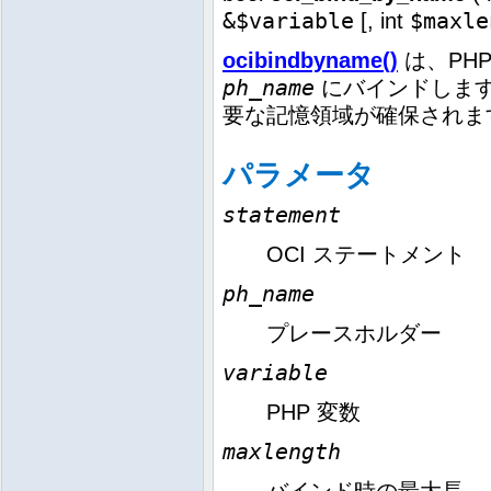
&$variable
$maxle
[,
int
ocibindbyname()
は、PH
ph_name
にバインドします
要な記憶領域が確保されま
パラメータ
statement
OCI ステートメント
ph_name
プレースホルダー
variable
PHP 変数
maxlength
バインド時の最大長。-