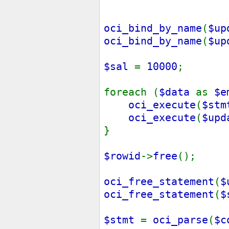
ROWID
oci_bind_by_name
(
$up
oci_bind_by_name
(
$up
$sal
=
10000
;
foreach (
$data
as
$e
oci_execute
(
$stm
oci_execute
(
$upd
}
$rowid
->
free
();
oci_free_statement
(
$
oci_free_statement
(
$
$stmt
=
oci_parse
(
$c