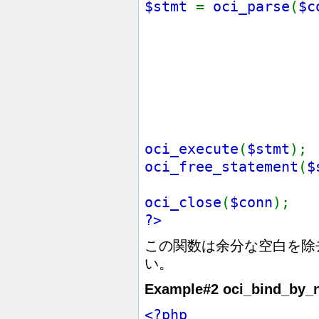
$stmt
=
oci_parse
(
$c
DELETE
e
WH
em
I
(1111,
oci_execute
(
$stmt
);
oci_free_statement
(
$
oci_close
(
$conn
);
?>
この関数は余分な空白を除
い。
Example#2
oci_bind_by_
<?php