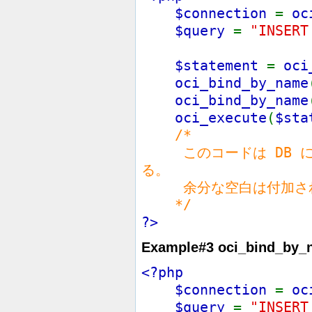
$connection
=
oc
$query
=
"INSERT
$statement
=
oci
oci_bind_by_name
oci_bind_by_name
oci_execute
(
$sta
/*
このコードは DB に文字列 
る。
余分な空白は付加さ
*/
?>
Example#3
oci_bind_by_
<?php
$connection
=
oc
$query
=
"INSER