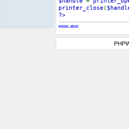
$handle
=
printer_op
printer_close
(
$handl
?>
printer_abort
PHPW