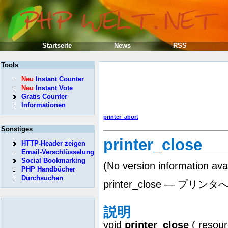
Startseite
News
RSS
Tools
Neu
Instant Counter
Neu
Instant Vote
Gratis Counter
Informationen
printer_abort
Sonstiges
printer_close
HTTP-Header zeigen
Email-Verschlüsselung
Social Bookmarking
(No version information ava
PHP Handbücher
Durchsuchen
printer_close — プ
説明
void
printer_close
(
resou