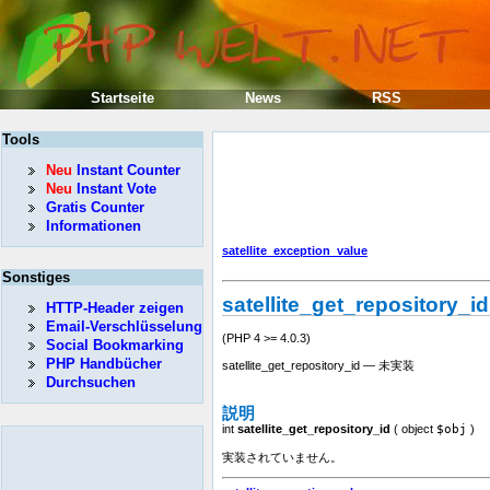
Startseite
News
RSS
Tools
Neu
Instant Counter
Neu
Instant Vote
Gratis Counter
Informationen
satellite_exception_value
Sonstiges
satellite_get_repository_id
HTTP-Header zeigen
Email-Verschlüsselung
(PHP 4 >= 4.0.3)
Social Bookmarking
PHP Handbücher
satellite_get_repository_id — 未実装
Durchsuchen
説明
int
satellite_get_repository_id
(
object
$obj
)
実装されていません。