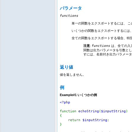
パラメータ
functions
単一の関数をエクスポートするには、 
いくつかの関数をエクスポートするには
全ての関数をエクスポートする場合、特
注意
:
functions
は、全ての入力
関数は出力パラメータを引数とし
すには、名前付き出力パラメータ
返り値
値を返しません。
例
Example#1 いくつかの例
<?php
function
echoString
(
$inputString
)
{
return
$inputString
;
}