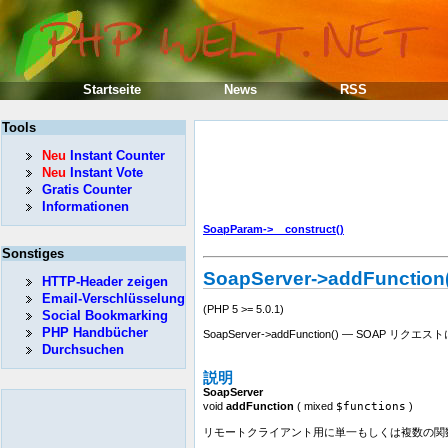
Startseite
News
RSS
Tools
Neu
Instant Counter
Neu
Instant Vote
Gratis Counter
Informationen
SoapParam->__construct()
Sonstiges
SoapServer->addFunction(
HTTP-Header zeigen
Email-Verschlüsselung
(PHP 5 >= 5.0.1)
Social Bookmarking
PHP Handbücher
SoapServer->addFunction() — S
Durchsuchen
説明
SoapServer
void
addFunction
(
mixed
$functions
)
リモートクライアント用に単一もしくは複数の関