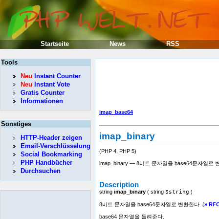
Startseite
News
RSS
Tools
Neu
Instant Counter
Neu
Instant Vote
Gratis Counter
Informationen
imap_base64
Sonstiges
imap_binary
HTTP-Header zeigen
Email-Verschlüsselung
(PHP 4, PHP 5)
Social Bookmarking
PHP Handbücher
imap_binary — 8비트 문자열을 base64문자열로
Durchsuchen
Description
string
imap_binary
(
string
$string
)
8비트 문자열을 base64문자열로 변환한다. (
» RF
base64 문자열을 돌려준다.