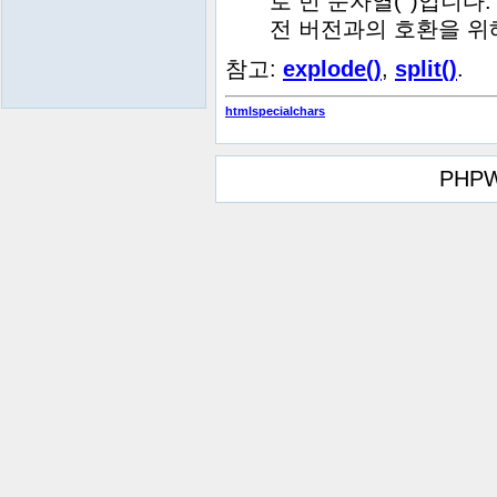
로 빈 문자열('')입니다
전 버전과의 호환을 위
참고:
explode()
,
split()
.
htmlspecialchars
PHPW