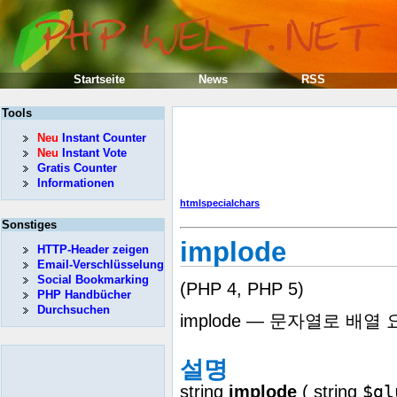
Startseite
News
RSS
Tools
Neu
Instant Counter
Neu
Instant Vote
Gratis Counter
Informationen
htmlspecialchars
Sonstiges
implode
HTTP-Header zeigen
Email-Verschlüsselung
Social Bookmarking
(PHP 4, PHP 5)
PHP Handbücher
Durchsuchen
implode — 문자열로 배
설명
$gl
string
implode
(
string