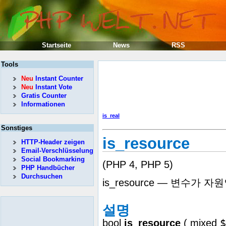
Startseite
News
RSS
Tools
Neu
Instant Counter
Neu
Instant Vote
Gratis Counter
Informationen
is_real
Sonstiges
is_resource
HTTP-Header zeigen
Email-Verschlüsselung
Social Bookmarking
(PHP 4, PHP 5)
PHP Handbücher
Durchsuchen
is_resource — 변수가 
설명
$
bool
is_resource
(
mixed