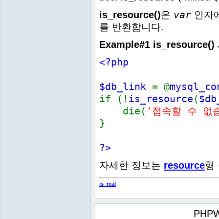
var
is_resource()
은
인자에
를 반환합니다.
Example#1
is_resource()
<?php
$db_link
= @
mysql_co
if (!
is_resource
(
$db
die(
'접속할 수 없
}
?>
자세한 정보는
resource
형
is_real
PHPW