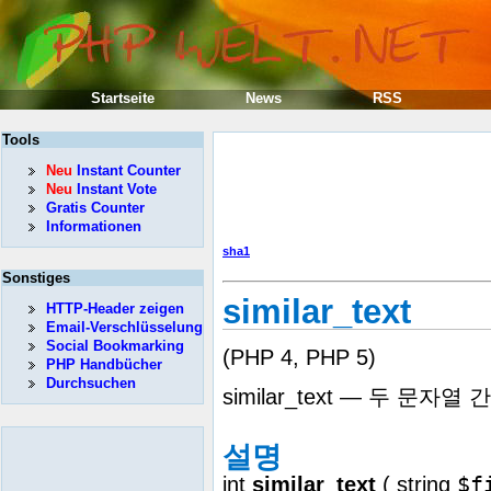
Startseite
News
RSS
Tools
Neu
Instant Counter
Neu
Instant Vote
Gratis Counter
Informationen
sha1
Sonstiges
similar_text
HTTP-Header zeigen
Email-Verschlüsselung
Social Bookmarking
(PHP 4, PHP 5)
PHP Handbücher
Durchsuchen
similar_text — 두 문
설명
$f
int
similar_text
(
string