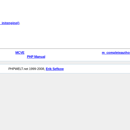
_initengine()
.
MCVE
m_completeauthor
PHP Manual
PHPWELT.net 1999-2008,
Erik Sefkow