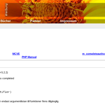
Bücher
Partner
Impressum
MCVE
m_completeauthor
PHP Manual
-5.2.2)
as completed
tifier
)
dast argumentlistan till funktioner finns tillgänglig.