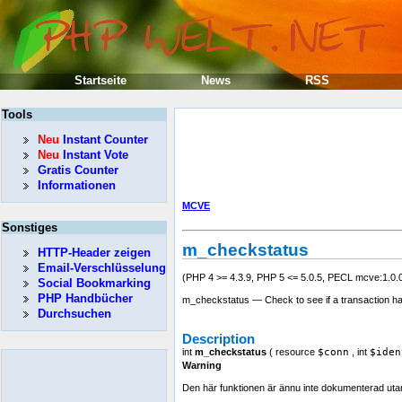
Startseite
News
RSS
Tools
Neu
Instant Counter
Neu
Instant Vote
Gratis Counter
Informationen
MCVE
Sonstiges
m_checkstatus
HTTP-Header zeigen
Email-Verschlüsselung
(PHP 4 >= 4.3.9, PHP 5 <= 5.0.5, PECL mcve:1.0.0
Social Bookmarking
PHP Handbücher
m_checkstatus — Check to see if a transaction h
Durchsuchen
Description
int
m_checkstatus
(
resource
$conn
,
int
$iden
Warning
Den här funktionen är ännu inte dokumenterad utan en