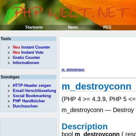
Startseite
News
RSS
Tools
Neu
Instant Counter
Neu
Instant Vote
Gratis Counter
Informationen
m_deletetrans
Sonstiges
m_destroyconn
HTTP-Header zeigen
Email-Verschlüsselung
Social Bookmarking
(PHP 4 >= 4.3.9, PHP 5 <=
PHP Handbücher
Durchsuchen
m_destroyconn — Destroy 
Description
bool
m_destroyconn
(
res