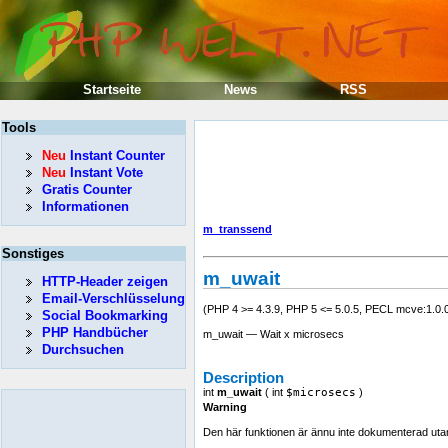
Startseite
News
RSS
Tools
Neu
Instant Counter
Neu
Instant Vote
Gratis Counter
Informationen
m_transsend
Sonstiges
m_uwait
HTTP-Header zeigen
Email-Verschlüsselung
(PHP 4 >= 4.3.9, PHP 5 <= 5.0.5, PECL mcve:1.0.0
Social Bookmarking
PHP Handbücher
m_uwait — Wait x microsecs
Durchsuchen
Description
int
m_uwait
(
int
$microsecs
)
Warning
Den här funktionen är ännu inte dokumenterad utan en