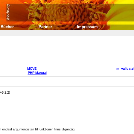
Bücher
Partner
Impressum
MCVE
m_validatei
PHP Manual
-5.2.2)
dast argumentlistan till funktioner finns tillgänglig.