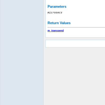
Parameters
microsecs
Return Values
m_transsend