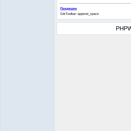
Предишен
GtkToolbar::append_space
PHPW