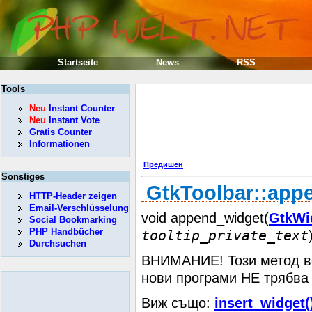
Startseite
News
RSS
Tools
Neu
Instant Counter
Neu
Instant Vote
Gratis Counter
Informationen
Предишен
Sonstiges
GtkToolbar::app
HTTP-Header zeigen
Email-Verschlüsselung
void append_widget(
GtkWi
Social Bookmarking
PHP Handbücher
tooltip_private_text
Durchsuchen
ВНИМАНИЕ! Този метод ве
нови програми НЕ трябва
Виж също:
insert_widget(