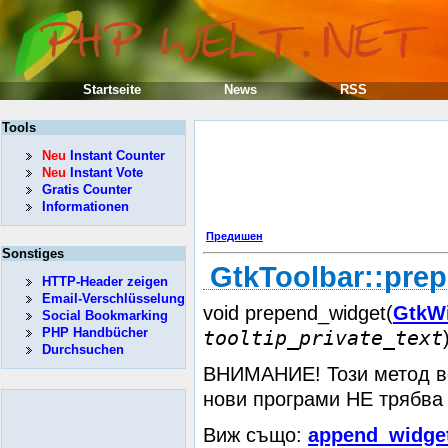
Startseite
News
RSS
Tools
Neu
Instant Counter
Neu
Instant Vote
Gratis Counter
Informationen
Предишен
Sonstiges
GtkToolbar::pre
HTTP-Header zeigen
Email-Verschlüsselung
void prepend_widget(
GtkW
Social Bookmarking
PHP Handbücher
tooltip_private_text
Durchsuchen
ВНИМАНИЕ! Този метод ве
нови програми НЕ трябва
Виж също:
append_widget