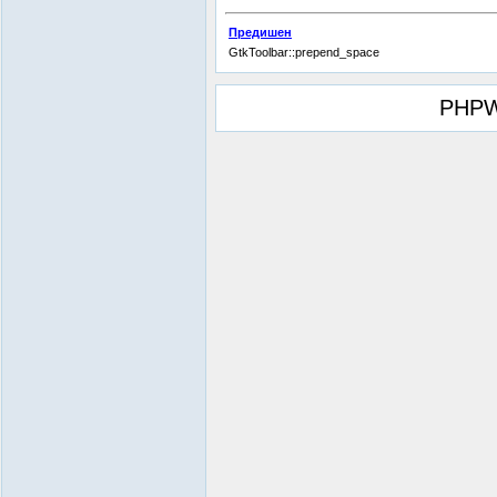
Предишен
GtkToolbar::prepend_space
PHPW