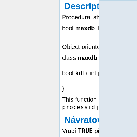
Description
Procedural style:
bool
maxdb_kill
( resource 
Object oriented style (meth
class
maxdb
{
bool
kill
( int processid )
}
This function is used to di
processid
parameter.
Návratové hodno
TRUE
FA
Vrací
při úspěchu,