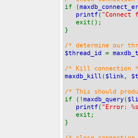
if (
maxdb_connect_e
printf
(
"Connect 
exit();
}
/* determine our th
$thread_id
=
maxdb_
/* Kill connection 
maxdb_kill
(
$link
,
$
/* This should prod
if (!
maxdb_query
(
$l
printf
(
"Error: %
exit;
}
/* close connection