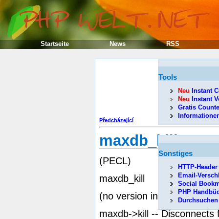
Startseite
News
RSS
Tools
Neu
Instant C
Neu
Instant V
Gratis Counte
Informatione
Předcházející
maxdb_kill
Sonstiges
(PECL)
HTTP-Header 
Email-Versch
maxdb_kill
Social Bookm
PHP Handbüc
(no version information, mi
Durchsuchen
maxdb->kill -- Disconnects