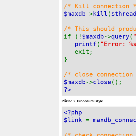
/* Kill connection 
$maxdb
->
kill
(
$threa
/* This should prod
if (!
$maxdb
->
query
(
printf
(
"Error: %
exit;
}
/* close connection
$maxdb
->
close
();
?>
Příklad 2. Procedural style
<?php
$link
=
maxdb_conne
/* check connection