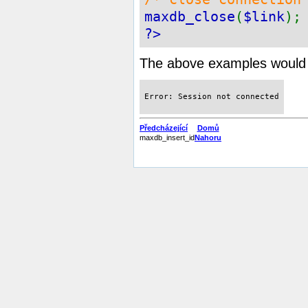
maxdb_close
(
$link
);
?>
The above examples would p
Error: Session not connected
Předcházející
Domů
maxdb_insert_id
Nahoru