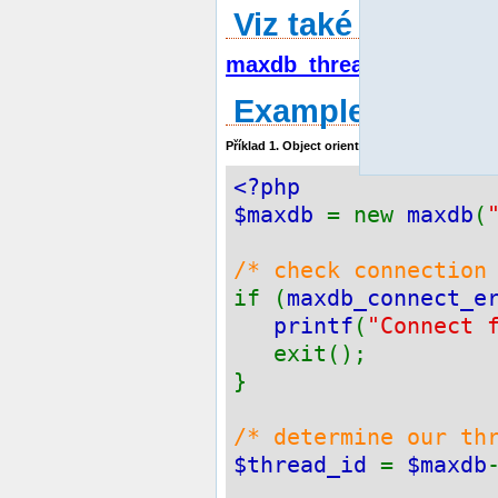
Viz také
maxdb_thread_id()
Example
Příklad 1. Object oriented style
<?php
$maxdb
= new
maxdb
(
/* check connection
if (
maxdb_connect_e
printf
(
"Connect 
exit();
}
/* determine our th
$thread_id
=
$maxdb