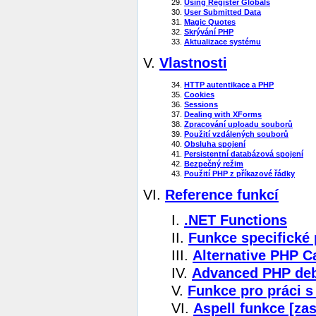
29.
Using Register Globals
30.
User Submitted Data
31.
Magic Quotes
32.
Skrývání PHP
33.
Aktualizace systému
V.
Vlastnosti
34.
HTTP autentikace a PHP
35.
Cookies
36.
Sessions
37.
Dealing with XForms
38.
Zpracování uploadu souborů
39.
Použití vzdálených souborů
40.
Obsluha spojení
41.
Persistentní databázová spojení
42.
Bezpečný režim
43.
Použití PHP z příkazové řádky
VI.
Reference funkcí
I.
.NET Functions
II.
Funkce specifické
III.
Alternative PHP C
IV.
Advanced PHP de
V.
Funkce pro práci s 
VI.
Aspell funkce [zas