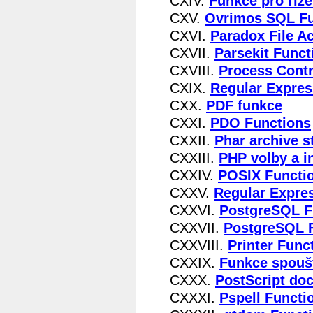
CXIV.
Funkce pro říze
CXV.
Ovrimos SQL Fu
CXVI.
Paradox File A
CXVII.
Parsekit Funct
CXVIII.
Process Contr
CXIX.
Regular Expres
CXX.
PDF funkce
CXXI.
PDO Functions
CXXII.
Phar archive s
CXXIII.
PHP volby a i
CXXIV.
POSIX Functi
CXXV.
Regular Expre
CXXVI.
PostgreSQL F
CXXVII.
PostgreSQL 
CXXVIII.
Printer Func
CXXIX.
Funkce spouš
CXXX.
PostScript do
CXXXI.
Pspell Functi