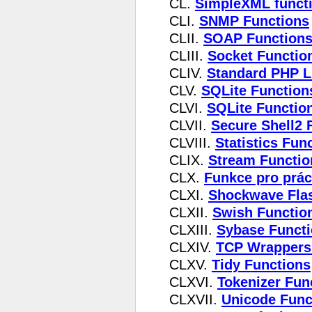
CL.
SimpleXML funct
CLI.
SNMP Functions
CLII.
SOAP Function
CLIII.
Socket Functio
CLIV.
Standard PHP L
CLV.
SQLite Function
CLVI.
SQLite Functio
CLVII.
Secure Shell2 
CLVIII.
Statistics Fun
CLIX.
Stream Functio
CLX.
Funkce pro práci
CLXI.
Shockwave Fla
CLXII.
Swish Functio
CLXIII.
Sybase Funct
CLXIV.
TCP Wrappers
CLXV.
Tidy Functions
CLXVI.
Tokenizer Fun
CLXVII.
Unicode Func