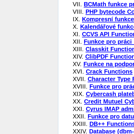
VII.
BCMath funkce pr
VIII.
PHP bytecode Co
IX.
Kompresní funkce
X.
Kalendářové funkc
XI.
CCVS API Functio
XII.
Funkce pro práci 
XIII.
Classkit Functio
XIV.
ClibPDF Functio
XV.
Funkce na podpo
XVI.
Crack Functions
XVII.
Character Type 
XVIII.
Funkce pro prác
XIX.
Cybercash plate
XX.
Credit Mutuel Cy
XXI.
Cyrus IMAP admi
XXII.
Funkce pro dat
XXIII.
DB++ Function
XXIV.
Database (dbm-s