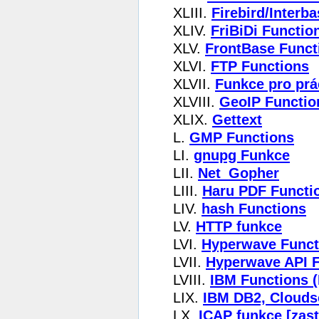
XLIII.
Firebird/Inter
XLIV.
FriBiDi Functio
XLV.
FrontBase Funct
XLVI.
FTP Functions
XLVII.
Funkce pro prá
XLVIII.
GeoIP Functio
XLIX.
Gettext
L.
GMP Functions
LI.
gnupg Funkce
LII.
Net_Gopher
LIII.
Haru PDF Functi
LIV.
hash Functions
LV.
HTTP funkce
LVI.
Hyperwave Funct
LVII.
Hyperwave API 
LVIII.
IBM Functions 
LIX.
IBM DB2, Clouds
LX.
ICAP funkce [zast