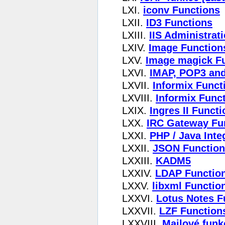
LXI.
iconv Functions
LXII.
ID3 Functions
LXIII.
IIS Administrat
LXIV.
Image Function
LXV.
Image magick F
LXVI.
IMAP, POP3 an
LXVII.
Informix Funct
LXVIII.
Informix Fun
LXIX.
Ingres II Funct
LXX.
IRC Gateway Fu
LXXI.
PHP / Java Inte
LXXII.
JSON Function
LXXIII.
KADM5
LXXIV.
LDAP Functio
LXXV.
libxml Functio
LXXVI.
Lotus Notes F
LXXVII.
LZF Function
LXXVIII.
Mailové funk