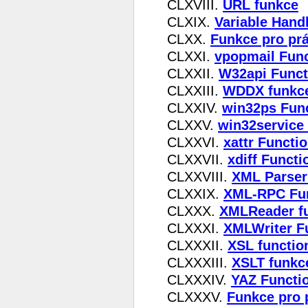
CLXVIII.
URL funkce
CLXIX.
Variable Hand
CLXX.
Funkce pro prá
CLXXI.
vpopmail Fun
CLXXII.
W32api Funct
CLXXIII.
WDDX funkc
CLXXIV.
win32ps Fun
CLXXV.
win32service
CLXXVI.
xattr Functi
CLXXVII.
xdiff Functi
CLXXVIII.
XML Parser
CLXXIX.
XML-RPC Fu
CLXXX.
XMLReader f
CLXXXI.
XMLWriter F
CLXXXII.
XSL functio
CLXXXIII.
XSLT funkc
CLXXXIV.
YAZ Functi
CLXXXV.
Funkce pro 