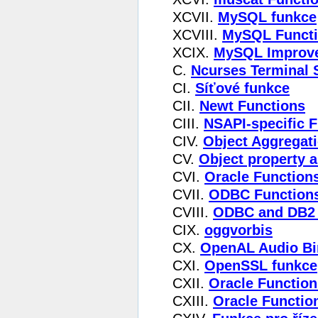
XCVII.
MySQL funkce
XCVIII.
MySQL Funct
XCIX.
MySQL Improve
C.
Ncurses Terminal 
CI.
Síťové funkce
CII.
Newt Functions
CIII.
NSAPI-specific 
CIV.
Object Aggregat
CV.
Object property 
CVI.
Oracle Function
CVII.
ODBC Functions
CVIII.
ODBC and DB2
CIX.
oggvorbis
CX.
OpenAL Audio Bi
CXI.
OpenSSL funkce
CXII.
Oracle Function
CXIII.
Oracle Functio