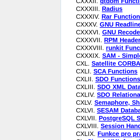
CXXXII.
qtdom Funct
CXXXIII.
Radius
CXXXIV.
Rar Functio
CXXXV.
GNU Readlin
CXXXVI.
GNU Recode
CXXXVII.
RPM Header
CXXXVIII.
runkit Func
CXXXIX.
SAM - Simpl
CXL.
Satellite CORBA
CXLI.
SCA Functions
CXLII.
SDO Function
CXLIII.
SDO XML Data
CXLIV.
SDO Relationa
CXLV.
Semaphore, Sh
CXLVI.
SESAM Databa
CXLVII.
PostgreSQL S
CXLVIII.
Session Hand
CXLIX.
Funkce pro pr