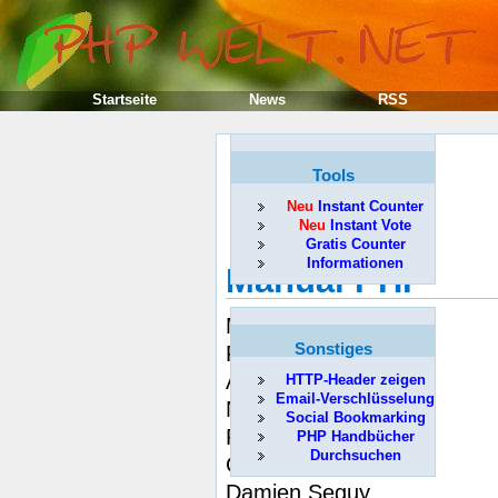
Startseite
News
RSS
Tools
Neu
Instant Counter
Neu
Instant Vote
Gratis Counter
Informationen
Manuál PHP
Mehdi Achour
Sonstiges
Friedhelm Betz
Antony Dovgal
HTTP-Header zeigen
Email-Verschlüsselung
Nuno Lopes
Social Bookmarking
Philip Olson
PHP Handbücher
Durchsuchen
Georg Richter
Damien Seguy