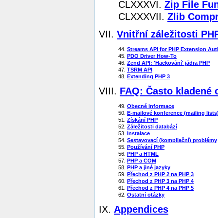
CLXXXVI.
Zip File Fu
CLXXXVII.
Zlib Compr
VII.
Vnitřní záležitosti P
44.
Streams API for PHP Extension Aut
45.
PDO Driver How-To
46.
Zend API: 'Hackování' jádra PHP
47.
TSRM API
48.
Extending PHP 3
VIII.
FAQ: Často kladené 
49.
Obecné informace
50.
E-mailové konference (mailing lists
51.
Získání PHP
52.
Záležitosti databází
53.
Instalace
54.
Sestavovací (kompilační) problémy
55.
Používání PHP
56.
PHP a HTML
57.
PHP a COM
58.
PHP a jiné jazyky
59.
Přechod z PHP 2 na PHP 3
60.
Přechod z PHP 3 na PHP 4
61.
Přechod z PHP 4 na PHP 5
62.
Ostatní otázky
IX.
Appendices