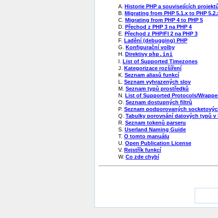
A.
Historie PHP a souvisejících projekt
B.
Migrating from PHP 5.1.x to PHP 5.2.
C.
Migrating from PHP 4 to PHP 5
D.
Přechod z PHP 3 na PHP 4
E.
Přechod z PHP/FI 2 na PHP 3
F.
Ladění (debugging) PHP
G.
Konfigurační volby
H.
Direktivy
php.ini
I.
List of Supported Timezones
J.
Kategorizace rozšíření
K.
Seznam aliasů funkcí
L.
Seznam vyhrazených slov
M.
Seznam typů prostředků
N.
List of Supported Protocols/Wrappe
O.
Seznam dostupných filtrů
P.
Seznam podporovaných socketových
Q.
Tabulky porovnání datových typů v
R.
Seznam tokenů parseru
S.
Userland Naming Guide
T.
O tomto manuálu
U.
Open Publication License
V.
Rejstřík funkcí
W.
Co zde chybí