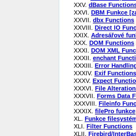
XXV.
dBase Function
XXVI.
DBM Funkce [za
XXVII.
dbx Functions
XXVIII.
Direct IO Fun
XXIX.
Adresářové fun
XXX.
DOM Functions
XXXI.
DOM XML Func
XXXII.
enchant Funct
XXXIII.
Error Handlin
XXXIV.
Exif Function
XXXV.
Expect Functi
XXXVI.
File Alteratio
XXXVII.
Forms Data F
XXXVIII.
Fileinfo Fun
XXXIX.
filePro funkce
XL.
Funkce filesysté
XLI.
Filter Functions
XLII.
Firebird/InterBa