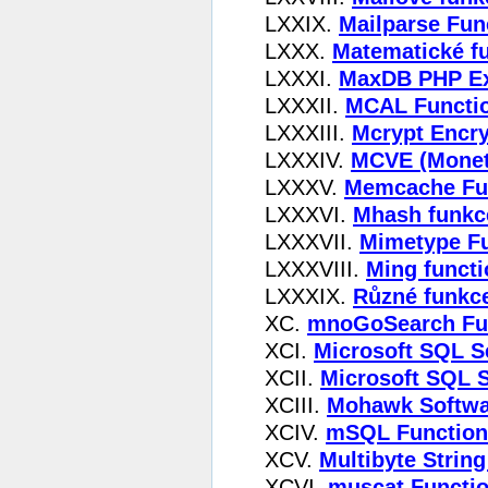
LXXIX.
Mailparse Fun
LXXX.
Matematické f
LXXXI.
MaxDB PHP Ex
LXXXII.
MCAL Functi
LXXXIII.
Mcrypt Encry
LXXXIV.
MCVE (Monet
LXXXV.
Memcache Fu
LXXXVI.
Mhash funkc
LXXXVII.
Mimetype F
LXXXVIII.
Ming functi
LXXXIX.
Různé funkc
XC.
mnoGoSearch Fu
XCI.
Microsoft SQL S
XCII.
Microsoft SQL 
XCIII.
Mohawk Softwar
XCIV.
mSQL Function
XCV.
Multibyte Strin
XCVI.
muscat Functi