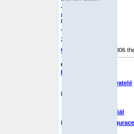
Jakub Vrana
A mnoho dalších
Lukáš Jelínek
Jakub Vrána
2007-03-24
Copyright
© 1997-2006 th
Obsah
Předmluva
Autoři a přispěvatelé
I.
Začínáme
1.
Úvod
2.
Stručný tutoriál
II.
Instalace a konfigurac
3.
Obecné instalační úvahy