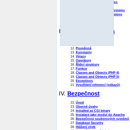
4.
Installation on Unix systems
5.
Installation on Mac OS X
6.
Installation on Windows systems
7.
Installation of PECL extensions
8.
Problems?
9.
Runtime Configuration
III.
Reference jazyka
10.
Základní syntaxe
11.
Types
12.
Proměnné
13.
Konstanty
14.
Výrazy
15.
Operátory
16.
Řídicí struktury
17.
Funkce
18.
Classes and Objects (PHP 4)
19.
Classes and Objects (PHP 5)
20.
Exceptions
21.
Vysvětlení referencí (odkazů)
IV.
Bezpečnost
22.
Úvod
23.
Obecné úvahy
24.
Installed as CGI binary
25.
Instalace jako modul do Apache
26.
Bezpečnost souborových systémů
27.
Database Security
28.
Hlášení chyb