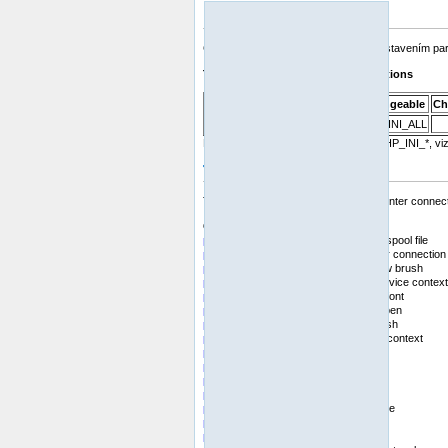
Konfigurace běhu
Chování těchto funkcí je ovlivněno nastavením p
Tabulka 1. Printer configuration options
Name
Default
Changeable
Ch
printer.default_printer
""
PHP_INI_ALL
Pro další detaily a definice konstant PHP_INI_*, 
Typy prostředků
This extension defines handles to a printer connecti
Obsah
printer_abort
-- Deletes the printer's spool file
printer_close
-- Close an open printer connection
printer_create_brush
-- Create a new brush
printer_create_dc
-- Create a new device context
printer_create_font
-- Create a new font
printer_create_pen
-- Create a new pen
printer_delete_brush
-- Delete a brush
printer_delete_dc
-- Delete a device context
printer_delete_font
-- Delete a font
printer_delete_pen
-- Delete a pen
printer_draw_bmp
-- Draw a bmp
printer_draw_chord
-- Draw a chord
printer_draw_elipse
-- Draw an ellipse
printer_draw_line
-- Draw a line
printer_draw_pie
-- Draw a pie