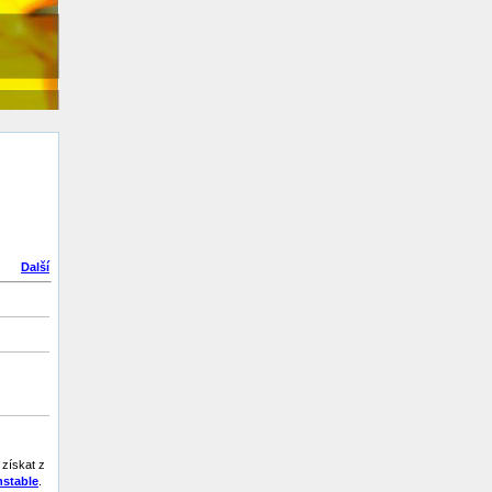
Další
získat z
stable
.