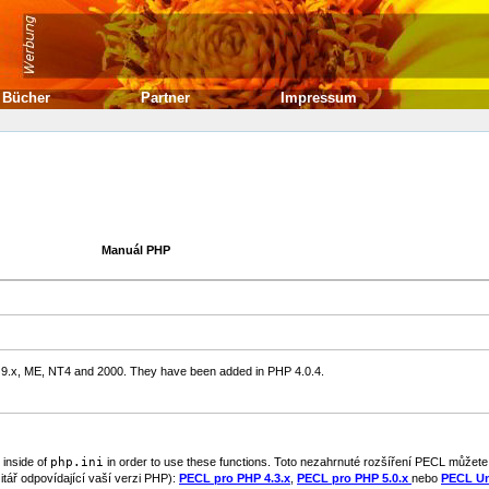
Bücher
Partner
Impressum
Manuál PHP
s 9.x, ME, NT4 and 2000. They have been added in PHP 4.0.4.
inside of
php.ini
in order to use these functions. Toto nezahrnuté rozšíření
PECL
můžete 
itář odpovídající vaší verzi PHP):
PECL pro PHP 4.3.x
,
PECL pro PHP 5.0.x
nebo
PECL Un