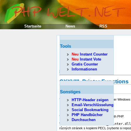
Startseite
News
RSS
Tools
Neu
Instant Counter
Neu
Instant Vote
Gratis Counter
Informationen
Předcházející
CXXVIII. Printer Functions
Úvod
Sonstiges
These functions are only available under Window
HTTP-Header zeigen
Email-Verschlüsselung
Instalace
Social Bookmarking
PHP Handbücher
This
PECL
extension is not bundled with PHP.
Durchsuchen
Windows users must enable
php_printer.dll
různých stránek s kopiemi
PECL
(vyberte si repoz