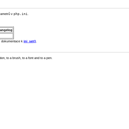
arametrů v
php.ini
.
angelog
viz dokumentace k
ini_set()
.
on, to a brush, to a font and to a pen.