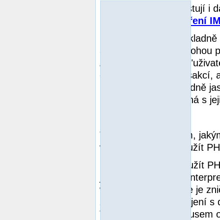
Poznámka:
Existují i 
například
Rozšíření I
Lidé, kteří nejsou důkladn
a distribuují zátěž, mohou 
neumožňují
otvírání "uživa
efektivní tvorbu transakcí
bylo opravdu a důkladně ja
která by nebyla možná s jeji
Proč?
To je dáno způsobem, jakým
web server může využít PH
První metodou je použít PHP
jedna instance PHP interp
web serveru. Protože je zn
získá (jako třeba spojení s
V tomto případě pokusem o p