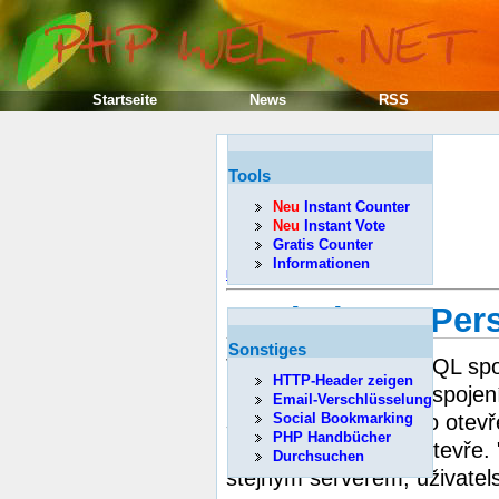
Startseite
News
RSS
Tools
Neu
Instant Counter
Neu
Instant Vote
Gratis Counter
Informationen
Předcházející
Kapitola 41. Per
Sonstiges
Trvalá spojení jsou SQL spo
HTTP-Header zeigen
požadavku na trvalé spojení 
Email-Verschlüsselung
spojení (které zůstalo otevř
Social Bookmarking
PHP Handbücher
neexistuje, PHP ho otevře. "
Durchsuchen
stejným serverem, uživate