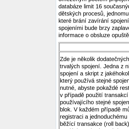
databáze limit 16 současnýc
dětských procesů, jednomu 
které brání zavírání spoje
spojeními bude brzy zaplav
informace o obsluze opuště
Zde je několik dodatečných
trvalých spojení. Jedna z n
spojení a skript z jakéhoko
který používá stejné spoje
nutné, abyste pokaždé rest
v případě použití transakcí
používajícího stejné spoje
blok. V každém případě m
registraci a jednoduchému 
běžící transakce (roll bac