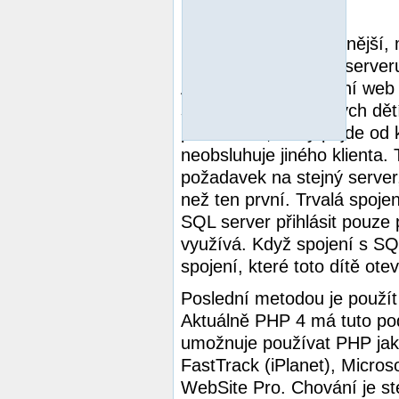
nevydrží.
Druhou, a nejpopulárnější,
multiprocesním web serveru
Apache. Multiprocesní web s
skupinu procesů (svých dětí)
požadavek, který přijde od k
neobsluhuje jiného klienta.
požadavek na stejný serve
než ten první. Trvalá spoje
SQL server přihlásit pouze 
využívá. Když spojení s SQ
spojení, které toto dítě otev
Poslední metodou je použít
Aktuálně PHP 4 má tuto po
umožnuje používat PHP jako
FastTrack (iPlanet), Microso
WebSite Pro. Chování je st