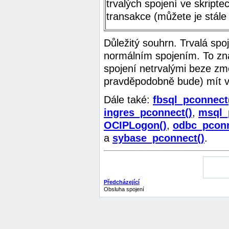
trvalých spojení ve skripte
transakce (můžete je stál
Důležitý souhrn. Trvalá spo
normálním spojením. To z
spojení netrvalými beze zm
pravděpodobně bude) mít vli
Dále také:
fbsql_pconnect
ingres_pconnect()
,
msql_
OCIPLogon()
,
odbc_pconn
a
sybase_pconnect()
.
Předcházející
Obsluha spojení