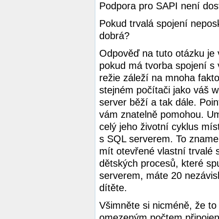
Podpora pro SAPI není dos
Pokud trvalá spojení neposk
dobrá?
Odpověď na tuto otázku je v
pokud má tvorba spojení s 
režie záleží na mnoha faktor
stejném počítači jako váš w
server běží a tak dále. Poin
vám znatelně pomohou. Umo
celý jeho životní cyklus mí
s SQL serverem. To znamená
mít otevřené vlastní trval
dětských procesů, které spus
serverem, máte 20 nezávis
dítěte.
Všimněte si nicméně, že to
omezeným počtem připojení,