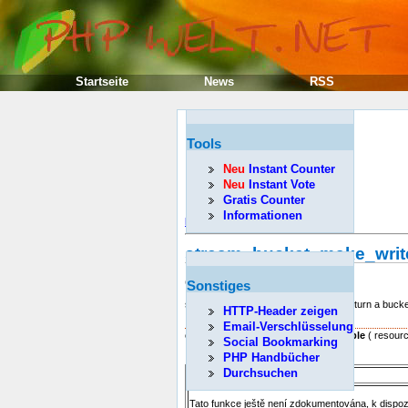
Startseite
News
RSS
Tools
Neu
Instant Counter
Neu
Instant Vote
Gratis Counter
Informationen
Předcházející
stream_bucket_make_writ
(PHP 5)
Sonstiges
stream_bucket_make_writeable -- Return a bucket 
HTTP-Header zeigen
Popis
Email-Verschlüsselung
object
stream_bucket_make_writeable
( resourc
Social Bookmarking
PHP Handbücher
Durchsuchen
Tato funkce ještě není zdokumentována, k dispo