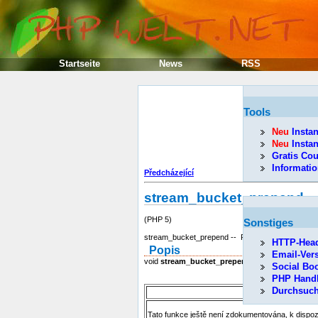
Startseite
News
RSS
Tools
Neu
Instan
Neu
Instan
Gratis Cou
Informati
Předcházející
stream_bucket_prepend
(PHP 5)
Sonstiges
stream_bucket_prepend -- Prepend bucket to bri
HTTP-Head
Popis
Email-Ver
void
stream_bucket_prepend
( resource brigade
Social Bo
PHP Hand
Durchsuc
Tato funkce ještě není zdokumentována, k dispo