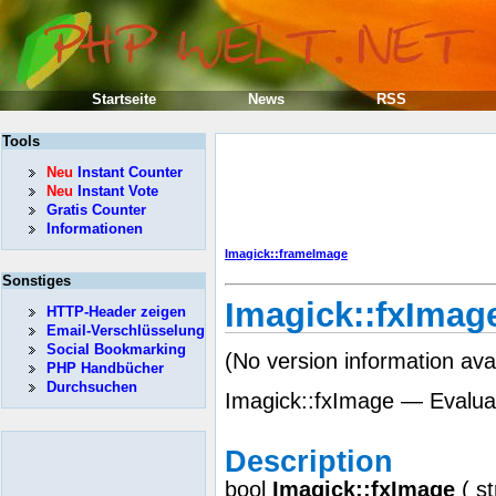
Startseite
News
RSS
Tools
Neu
Instant Counter
Neu
Instant Vote
Gratis Counter
Informationen
Imagick::frameImage
Sonstiges
Imagick::fxImag
HTTP-Header zeigen
Email-Verschlüsselung
Social Bookmarking
(No version information ava
PHP Handbücher
Durchsuchen
Imagick::fxImage — Evaluat
Description
bool
Imagick::fxImage
(
st