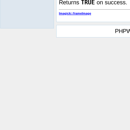
TRUE
Returns
on success.
Imagick::frameImage
PHPW