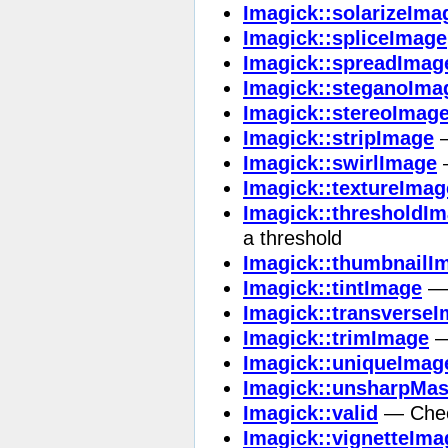
Imagick::solarizeIma
Imagick::spliceImage
Imagick::spreadImag
Imagick::steganoIma
Imagick::stereoImag
Imagick::stripImage
—
Imagick::swirlImage
—
Imagick::textureImag
Imagick::thresholdI
a threshold
Imagick::thumbnailI
Imagick::tintImage
— 
Imagick::transverse
Imagick::trimImage
—
Imagick::uniqueImag
Imagick::unsharpMa
Imagick::valid
— Check
Imagick::vignetteIma