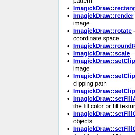
pattern
ImagickDraw::rectan
ImagickDraw::render
image
ImagickDraw::rotate
—
coordinate space
ImagickDraw::roundR
ImagickDraw::scale
—
ImagickDraw::setCli
image
ImagickDraw::setCli
clipping path
ImagickDraw::setClip
ImagickDraw::setFill
the fill color or fill textu
ImagickDraw::setFill
objects
ImagickDraw::setFill