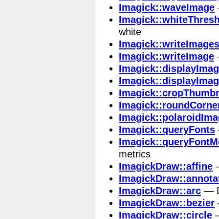
Imagick::waveImage
Imagick::whiteThres
white
Imagick::writeImage
Imagick::writeImage
—
Imagick::displayIma
Imagick::displayIma
Imagick::cropThumbn
Imagick::roundCorne
Imagick::polaroidIm
Imagick::queryFonts
Imagick::queryFontM
metrics
ImagickDraw::affine
—
ImagickDraw::annota
ImagickDraw::arc
— D
ImagickDraw::bezier
ImagickDraw::circle
—