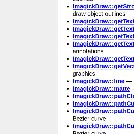
ImagickDraw::getStr
draw object outlines
ImagickDraw::getTex
ImagickDraw::getText
ImagickDraw::getTex
ImagickDraw::getTex
annotations
ImagickDraw::getTex
ImagickDraw::getVec
graphics
ImagickDraw::line
— D
ImagickDraw::matte
—
ImagickDraw::pathCl
ImagickDraw::pathCu
ImagickDraw::pathCu
Bezier curve
ImagickDraw::pathCu
Bezier curve