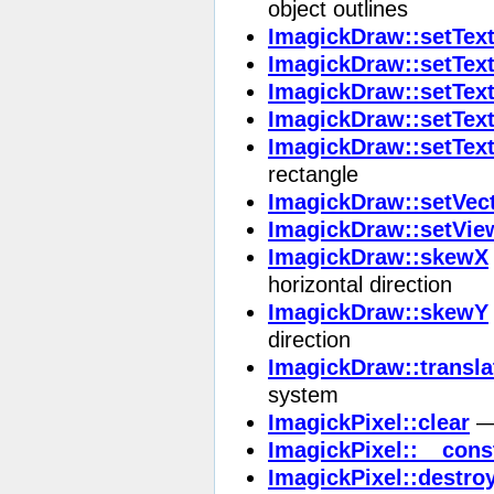
object outlines
ImagickDraw::setTex
ImagickDraw::setText
ImagickDraw::setTex
ImagickDraw::setTex
ImagickDraw::setTex
rectangle
ImagickDraw::setVec
ImagickDraw::setVie
ImagickDraw::skewX
horizontal direction
ImagickDraw::skewY
direction
ImagickDraw::transla
system
ImagickPixel::clear
— 
ImagickPixel::__cons
ImagickPixel::destro