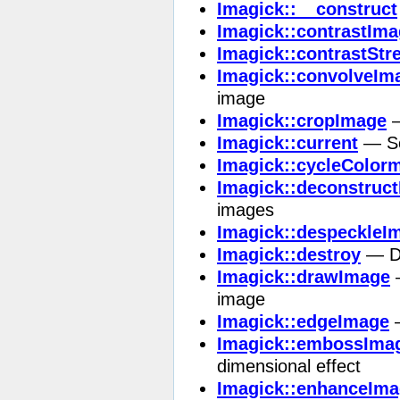
Imagick::__construct
Imagick::contrastIm
Imagick::contrastStr
Imagick::convolveIm
image
Imagick::cropImage
—
Imagick::current
— Se
Imagick::cycleColor
Imagick::deconstruc
images
Imagick::despeckleI
Imagick::destroy
— De
Imagick::drawImage
—
image
Imagick::edgeImage
—
Imagick::embossIma
dimensional effect
Imagick::enhanceIm