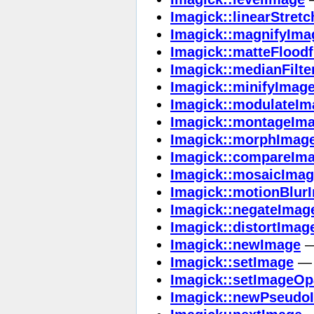
Imagick::linearStret
Imagick::magnifyIma
Imagick::matteFloodf
Imagick::medianFilt
Imagick::minifyImag
Imagick::modulateIm
Imagick::montageIm
Imagick::morphImag
Imagick::compareIm
Imagick::mosaicIma
Imagick::motionBlur
Imagick::negateImag
Imagick::distortImag
Imagick::newImage
—
Imagick::setImage
— R
Imagick::setImageOp
Imagick::newPseudo