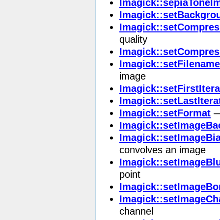
Imagick::sepiaToneI
Imagick::setBackgro
Imagick::setCompres
quality
Imagick::setCompres
Imagick::setFilename
image
Imagick::setFirstItera
Imagick::setLastItera
Imagick::setFormat
— 
Imagick::setImageBa
Imagick::setImageBi
convolves an image
Imagick::setImageBl
point
Imagick::setImageBo
Imagick::setImageCh
channel