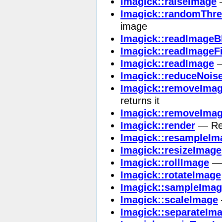
Imagick::raiseImage
—
Imagick::randomThr
image
Imagick::readImageB
Imagick::readImageFi
Imagick::readImage
—
Imagick::reduceNois
Imagick::removeImag
returns it
Imagick::removeIma
Imagick::render
— Ren
Imagick::resampleIm
Imagick::resizeImage
Imagick::rollImage
— 
Imagick::rotateImage
Imagick::sampleIma
Imagick::scaleImage
Imagick::separateIm