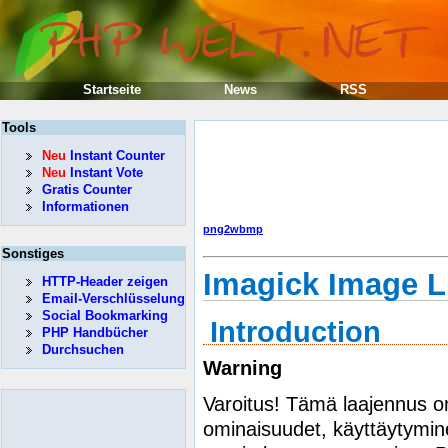
Startseite
News
RSS
Tools
Neu
Instant Counter
Neu
Instant Vote
Gratis Counter
Informationen
png2wbmp
Sonstiges
Imagick Image L
HTTP-Header zeigen
Email-Verschlüsselung
Social Bookmarking
Introduction
PHP Handbücher
Durchsuchen
Warning
Varoitus! Tämä laajennus 
ominaisuudet, käyttäytymine