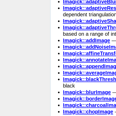
Imagick::adaptiveBl
Imagick::adaptiveRe
dependent triangulatio
Imagick::adaptiveSh
Imagick::adaptiveTh
based on a range of int
Imagick::addImage
— 
Imagick::addNoiseIm
Imagick::affineTran
Imagick::annotateIm
Imagick::appendIma
Imagick::averageIma
Imagick::blackThres
black
Imagick::blurImage
— 
Imagick::borderImag
Imagick::charcoalIm
Imagick::chopImage
—