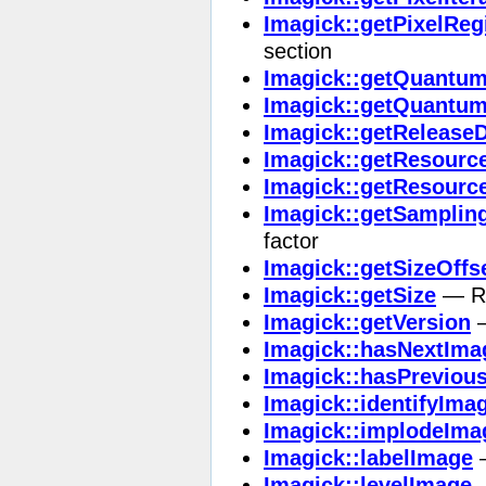
Imagick::getPixelReg
section
Imagick::getQuantu
Imagick::getQuantu
Imagick::getRelease
Imagick::getResourc
Imagick::getResourc
Imagick::getSamplin
factor
Imagick::getSizeOffs
Imagick::getSize
— Ret
Imagick::getVersion
—
Imagick::hasNextIma
Imagick::hasPreviou
Imagick::identifyIma
Imagick::implodeIma
Imagick::labelImage
—
Imagick::levelImage
—