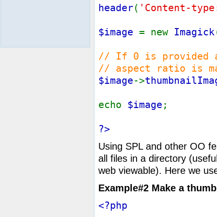
header
(
'Content-type
$image
= new
Imagick
// If 0 is provided 
// aspect ratio is m
$image
->
thumbnailIma
echo
$image
;
?>
Using SPL and other OO feat
all files in a directory (use
web viewable). Here we use 
Example#2 Make a thumbnai
<?php