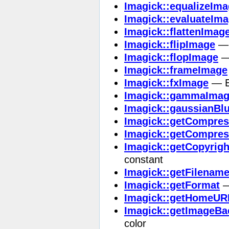
Imagick::equalizeIm
Imagick::evaluateIm
Imagick::flattenImag
Imagick::flipImage
— 
Imagick::flopImage
— 
Imagick::frameImage
Imagick::fxImage
— Ev
Imagick::gammaIma
Imagick::gaussianBl
Imagick::getCompres
Imagick::getCompres
Imagick::getCopyrigh
constant
Imagick::getFilenam
Imagick::getFormat
—
Imagick::getHomeUR
Imagick::getImageBa
color