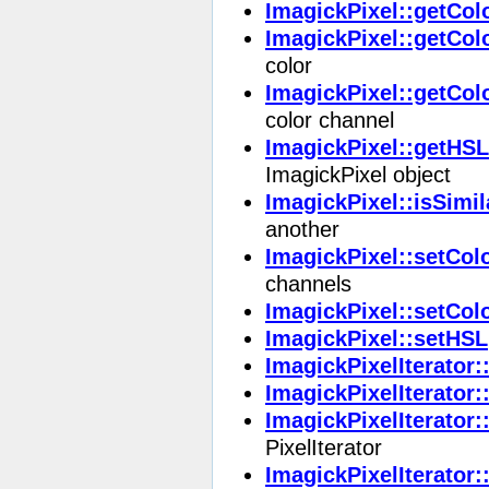
ImagickPixel::getCol
ImagickPixel::getCol
color
ImagickPixel::getCol
color channel
ImagickPixel::getHSL
ImagickPixel object
ImagickPixel::isSimil
another
ImagickPixel::setCol
channels
ImagickPixel::setCol
ImagickPixel::setHSL
ImagickPixelIterator:
ImagickPixelIterator:
ImagickPixelIterator:
PixelIterator
ImagickPixelIterator