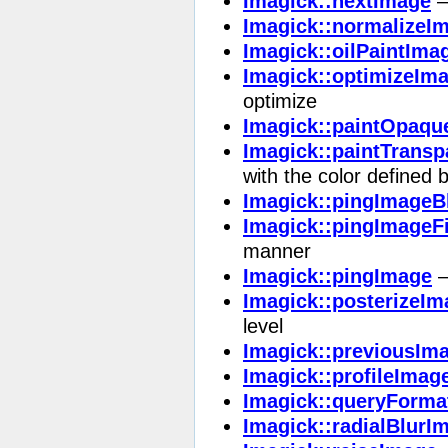
Imagick::nextImage
—
Imagick::normalizeI
Imagick::oilPaintIma
Imagick::optimizeIm
optimize
Imagick::paintOpaqu
Imagick::paintTrans
with the color defined by
Imagick::pingImageB
Imagick::pingImageFi
manner
Imagick::pingImage
—
Imagick::posterizeIm
level
Imagick::previousIm
Imagick::profileImag
Imagick::queryForma
Imagick::radialBlurI