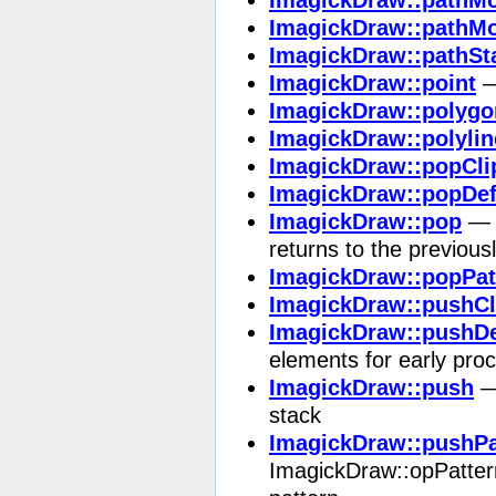
ImagickDraw::pathMo
ImagickDraw::pathSt
ImagickDraw::point
—
ImagickDraw::polygo
ImagickDraw::polylin
ImagickDraw::popCli
ImagickDraw::popDe
ImagickDraw::pop
— D
returns to the previou
ImagickDraw::popPat
ImagickDraw::pushCl
ImagickDraw::pushD
elements for early pro
ImagickDraw::push
— 
stack
ImagickDraw::pushPa
ImagickDraw::opPatter