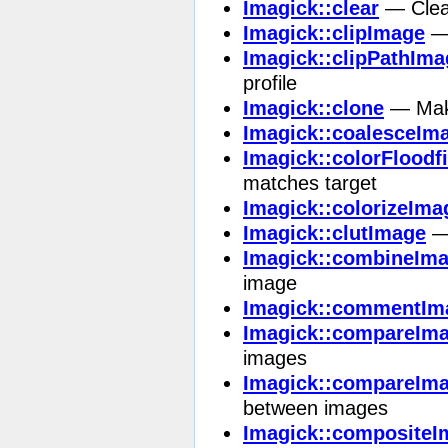
Imagick::clear
— Clear
Imagick::clipImage
— 
Imagick::clipPathIma
profile
Imagick::clone
— Make
Imagick::coalesceIm
Imagick::colorFloodf
matches target
Imagick::colorizeIma
Imagick::clutImage
— 
Imagick::combineIm
image
Imagick::commentIm
Imagick::compareIm
images
Imagick::compareIm
between images
Imagick::compositeI