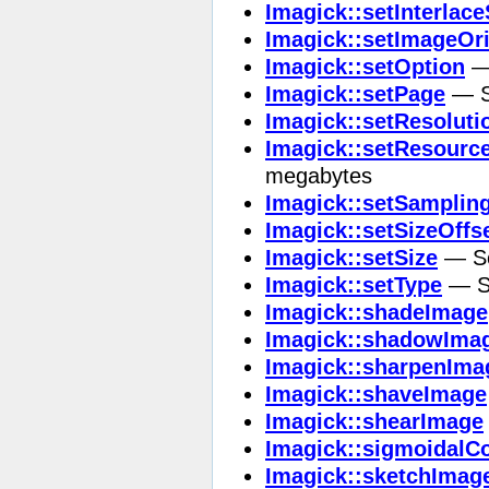
Imagick::setInterla
Imagick::setImageOri
Imagick::setOption
— 
Imagick::setPage
— Se
Imagick::setResoluti
Imagick::setResourc
megabytes
Imagick::setSamplin
Imagick::setSizeOffs
Imagick::setSize
— Set
Imagick::setType
— Se
Imagick::shadeImage
Imagick::shadowIma
Imagick::sharpenIma
Imagick::shaveImage
Imagick::shearImage
Imagick::sigmoidalC
Imagick::sketchImag