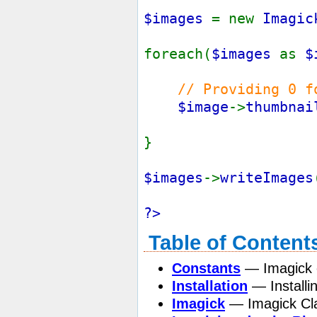
$images
= new
Imagic
foreach(
$images
as
$
// Providing 0 f
$image
->
thumbnai
}
$images
->
writeImages
?>
Table of Content
Constants
— Imagick c
Installation
— Installi
Imagick
— Imagick Cl