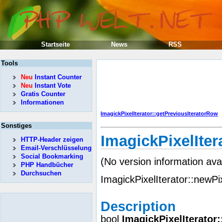
Startseite
News
RSS
Tools
Neu
Instant Counter
Neu
Instant Vote
Gratis Counter
Informationen
ImagickPixelIterator::getPreviousIteratorRow
Sonstiges
ImagickPixelIter
HTTP-Header zeigen
Email-Verschlüsselung
Social Bookmarking
(No version information ava
PHP Handbücher
Durchsuchen
ImagickPixelIterator::newPi
Description
bool
ImagickPixelIterator: