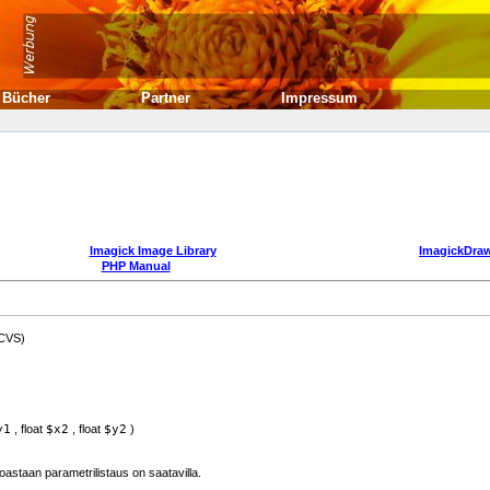
Bücher
Partner
Impressum
Imagick Image Library
ImagickDraw
PHP Manual
 CVS)
y1
,
float
$x2
,
float
$y2
)
astaan parametrilistaus on saatavilla.