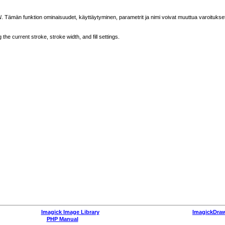
N
. Tämän funktion ominaisuudet, käyttäytyminen, parametrit ja nimi voivat muuttua varoitukse
he current stroke, stroke width, and fill settings.
Imagick Image Library
ImagickDraw
PHP Manual