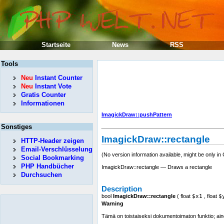
Startseite
News
RSS
Tools
Neu
Instant Counter
Neu
Instant Vote
Gratis Counter
Informationen
ImagickDraw::pushPattern
Sonstiges
ImagickDraw::rectangle
HTTP-Header zeigen
Email-Verschlüsselung
(No version information available, might be only in
Social Bookmarking
PHP Handbücher
ImagickDraw::rectangle — Draws a rectangle
Durchsuchen
Description
bool
ImagickDraw::rectangle
(
float
$x1
,
float
$
Warning
Tämä on toistaiseksi dokumentoimaton funktio; aino