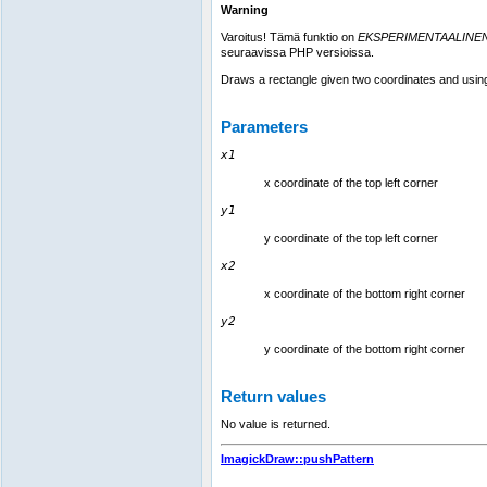
Warning
Varoitus! Tämä funktio on
EKSPERIMENTAALINE
seuraavissa PHP versioissa.
Draws a rectangle given two coordinates and using t
Parameters
x1
x coordinate of the top left corner
y1
y coordinate of the top left corner
x2
x coordinate of the bottom right corner
y2
y coordinate of the bottom right corner
Return values
No value is returned.
ImagickDraw::pushPattern