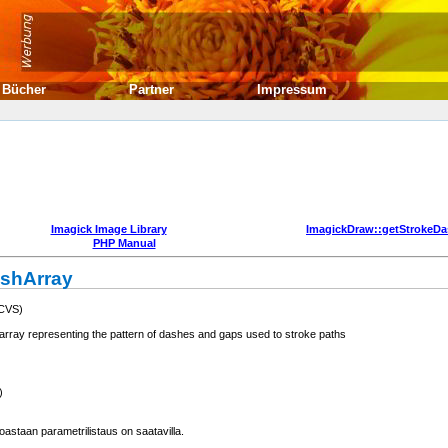
Bücher
Partner
Impressum
Imagick Image Library
ImagickDraw::getStrokeDa
PHP Manual
ashArray
 CVS)
ray representing the pattern of dashes and gaps used to stroke paths
)
astaan parametrilistaus on saatavilla.