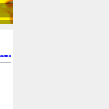
shOffset