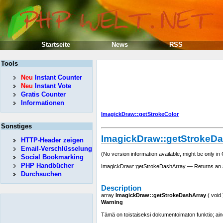
Startseite
News
RSS
Tools
Neu
Instant Counter
Neu
Instant Vote
Gratis Counter
Informationen
ImagickDraw::getStrokeColor
Sonstiges
ImagickDraw::getStrokeD
HTTP-Header zeigen
Email-Verschlüsselung
(No version information available, might be only in
Social Bookmarking
PHP Handbücher
ImagickDraw::getStrokeDashArray — Returns an ar
Durchsuchen
Description
array
ImagickDraw::getStrokeDashArray
(
void
Warning
Tämä on toistaiseksi dokumentoimaton funktio; aino