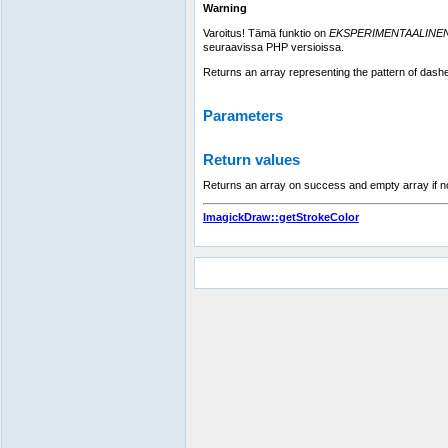
Warning
Varoitus! Tämä funktio on
EKSPERIMENTAALINE
seuraavissa PHP versioissa.
Returns an array representing the pattern of dash
Parameters
Return values
Returns an array on success and empty array if no
ImagickDraw::getStrokeColor