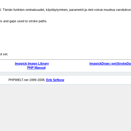
N
. Tämän funktion ominaisuudet, käyttäytyminen, parametrit ja nimi voivat muuttua varoitukse
es and gaps used to stroke paths.
t set.
Imagick Image Library
ImagickDraw::getStrokeDa
PHP Manual
PHPWELT.net 1999-2008,
Erik Sefkow