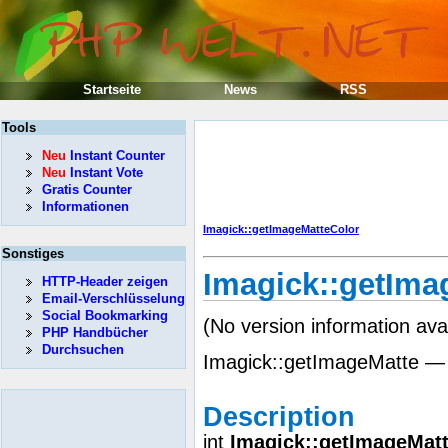
Startseite
News
RSS
Tools
Neu
Instant Counter
Neu
Instant Vote
Gratis Counter
Informationen
Imagick::getImageMatteColor
Sonstiges
Imagick::getIma
HTTP-Header zeigen
Email-Verschlüsselung
Social Bookmarking
(No version information ava
PHP Handbücher
Durchsuchen
Imagick::getImageMatte — 
Description
int
Imagick::getImageMat