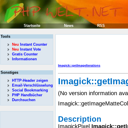
Startseite
News
RSS
Tools
Neu
Instant Counter
Neu
Instant Vote
Gratis Counter
Informationen
Imagick::getImageIterations
Sonstiges
Imagick::getIma
HTTP-Header zeigen
Email-Verschlüsselung
Social Bookmarking
(No version information ava
PHP Handbücher
Durchsuchen
Imagick::getImageMatteCol
Description
ImagickPixel
Imagick::get