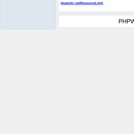
Imagick::setResourceLimit
PHPW