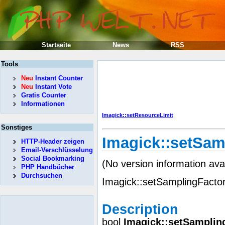
Startseite
News
RSS
Tools
Neu
Instant Counter
Neu
Instant Vote
Gratis Counter
Informationen
Imagick::setResourceLimit
Sonstiges
Imagick::setSam
HTTP-Header zeigen
Email-Verschlüsselung
Social Bookmarking
(No version information ava
PHP Handbücher
Durchsuchen
Imagick::setSamplingFacto
Description
bool
Imagick::setSamplin