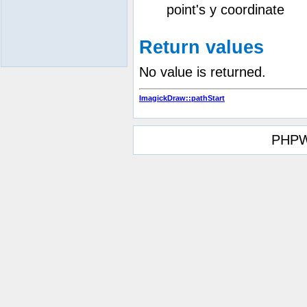
point's y coordinate
Return values
No value is returned.
ImagickDraw::pathStart
PHPW