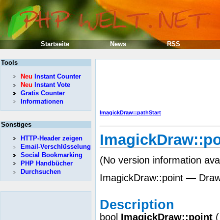
Startseite
News
RSS
Tools
Neu
Instant Counter
Neu
Instant Vote
Gratis Counter
Informationen
ImagickDraw::pathStart
Sonstiges
ImagickDraw::po
HTTP-Header zeigen
Email-Verschlüsselung
Social Bookmarking
(No version information ava
PHP Handbücher
Durchsuchen
ImagickDraw::point — Draw
Description
bool
ImagickDraw::point