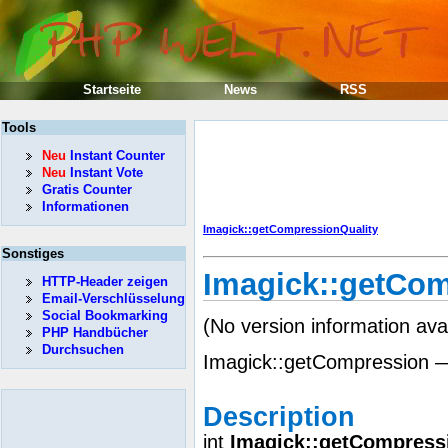
Startseite
News
RSS
Tools
Neu
Instant Counter
Neu
Instant Vote
Gratis Counter
Informationen
Imagick::getCompressionQuality
Sonstiges
Imagick::getCo
HTTP-Header zeigen
Email-Verschlüsselung
Social Bookmarking
(No version information ava
PHP Handbücher
Durchsuchen
Imagick::getCompression —
Description
int
Imagick::getCompress