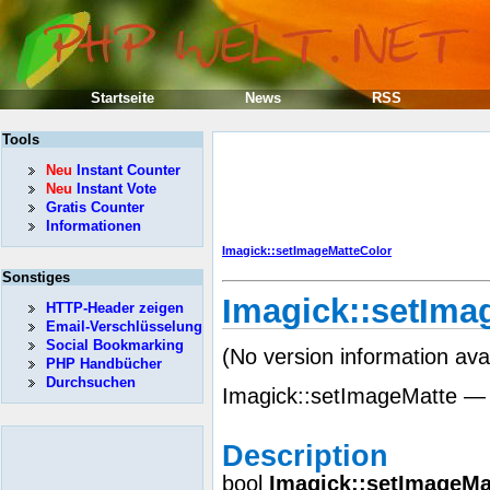
Startseite
News
RSS
Tools
Neu
Instant Counter
Neu
Instant Vote
Gratis Counter
Informationen
Imagick::setImageMatteColor
Sonstiges
Imagick::setIma
HTTP-Header zeigen
Email-Verschlüsselung
Social Bookmarking
(No version information ava
PHP Handbücher
Durchsuchen
Imagick::setImageMatte — 
Description
bool
Imagick::setImageMa