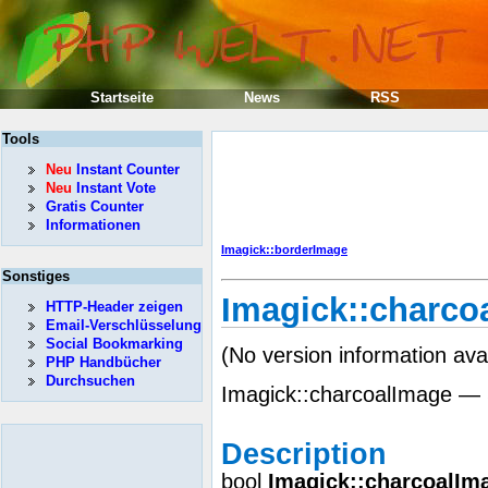
Startseite
News
RSS
Tools
Neu
Instant Counter
Neu
Instant Vote
Gratis Counter
Informationen
Imagick::borderImage
Sonstiges
Imagick::charco
HTTP-Header zeigen
Email-Verschlüsselung
Social Bookmarking
(No version information ava
PHP Handbücher
Durchsuchen
Imagick::charcoalImage — 
Description
bool
Imagick::charcoalIm